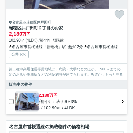
名古屋市瑞穂区井戸田町
瑞穂区井戸田町２丁目のお家
2,180
万円
102.90㎡ (4LDK) /築44年 /3階建
名古屋市営桜通線「新瑞橋」駅 徒歩12分
名古屋市営桜通線「瑞穂運動場西」駅 徒歩12分
公共下水
第二種中高層住居専用地域は、病院・大学などのほか、1500㎡までの一
定のお店や事務所などの利便施設が建てられます。坂道が...
もっと見る
販売中の物件
2,180万円
利回り： 表面9.63%
- / 102.90㎡ / 4LDK
名古屋市営桜通線の掲載物件の価格相場