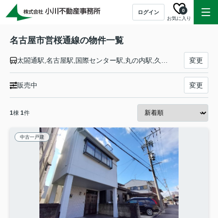
0
ログイン
お気に入り
名古屋市営桜通線の物件一覧
太閤通駅,名古屋駅,国際センター駅,丸の内駅,久屋大通駅,高岳駅,車道駅,今池駅,吹上駅,御器所駅,桜山駅,瑞穂区役所駅,瑞穂運動場西駅,新瑞橋駅,桜本町駅,鶴里駅,野並駅,鳴子北駅,相生山駅,神沢駅,徳重駅
変更
販売中
変更
1
棟
1
件
中古一戸建