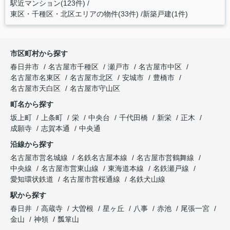
駅近マンション(123件)
東区・千種区・北区エリアの物件(33件)
新築戸建(1件)
市区町村から探す
春日井市
名古屋市千種区
瀬戸市
名古屋市中区
名古屋市名東区
名古屋市北区
安城市
豊橋市
名古屋市天白区
名古屋市守山区
町名から探す
坂上町
上条町
栄
中央台
千代田橋
新栄
正木
成願寺
志賀本通
中央通
沿線から探す
名古屋市営名城線
名鉄名古屋本線
名古屋市営鶴舞線
中央線
名古屋市営東山線
東海道本線
名鉄瀬戸線
愛知環状鉄道
名古屋市営桜通線
名鉄犬山線
駅から探す
春日井
高蔵寺
大曽根
星ヶ丘
八事
赤池
尾張一宮
金山
神領
瓢箪山