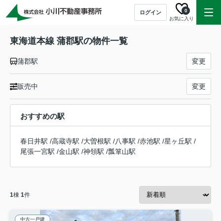
0
ログイン
お気に入り
東海道本線 蒲郡駅の物件一覧
蒲郡駅
変更
販売中
変更
おすすめの駅
春日井駅
/
高蔵寺駅
/
大曽根駅
/
八事駅
/
赤池駅
/
星ヶ丘駅
/
尾張一宮駅
/
金山駅
/
神領駅
/
瓢箪山駅
1
棟
1
件
中古一戸建