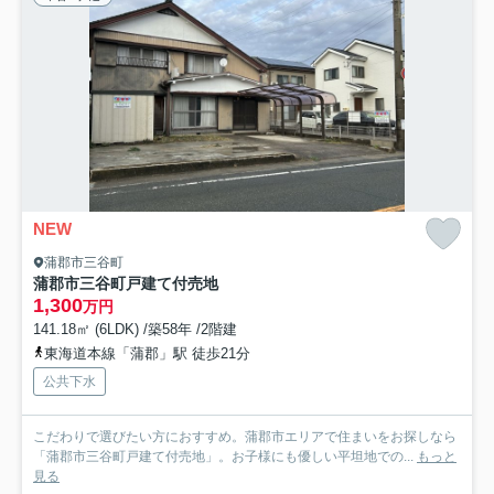
NEW
蒲郡市三谷町
蒲郡市三谷町戸建て付売地
1,300
万円
141.18㎡ (6LDK) /築58年 /2階建
東海道本線「蒲郡」駅 徒歩21分
公共下水
こだわりで選びたい方におすすめ。蒲郡市エリアで住まいをお探しなら
「蒲郡市三谷町戸建て付売地」。お子様にも優しい平坦地での...
もっと
見る