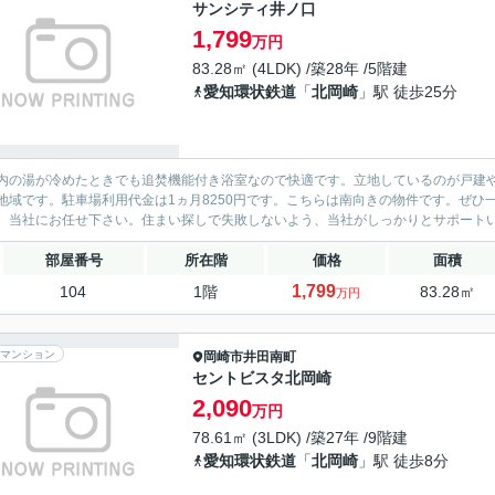
サンシティ井ノ口
1,799
万円
83.28㎡ (4LDK) /築28年 /5階建
愛知環状鉄道
「
北岡崎
」駅 徒歩25分
内の湯が冷めたときでも追焚機能付き浴室なので快適です。立地しているのが戸建
地域です。駐車場利用代金は1ヵ月8250円です。こちらは南向きの物件です。ぜ
、当社にお任せ下さい。住まい探しで失敗しないよう、当社がしっかりとサポート
部屋番号
所在階
価格
面積
1,799
104
1階
83.28㎡
万円
マンション
岡崎市
井田南町
セントビスタ北岡崎
2,090
万円
78.61㎡ (3LDK) /築27年 /9階建
愛知環状鉄道
「
北岡崎
」駅 徒歩8分