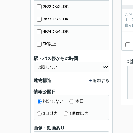
2K/2DK/2LDK
こだ
3K/3DK/3LDK
す。
住み
4K/4DK/4LDK
5K以上
駅・バス停からの時間
北
建物構造
追加する
情報公開日
指定しない
本日
3日以内
1週間以内
画像・動画あり