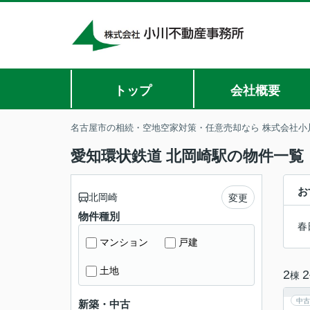
トップ
会社概要
名古屋市の相続・空地空家対策・任意売却なら 株式会社小
愛知環状鉄道 北岡崎駅の物件一覧
お
北岡崎
変更
物件種別
春
マンション
戸建
土地
2
2
棟
中古
新築・中古