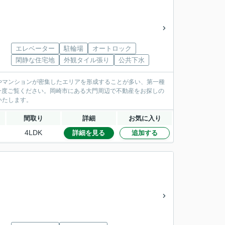
エレベーター
駐輪場
オートロック
閑静な住宅地
外観タイル張り
公共下水
やマンションが密集したエリアを形成することが多い、第一種
ひ一度ご覧ください。岡崎市にある大門周辺で不動産をお探しの
いたします。
間取り
詳細
お気に入り
4LDK
詳細を見る
追加する