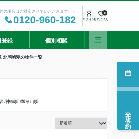
ご予約の場合はご対応させていただきます。）
0
0120-960-182
ログイン
お気に入り
員登録
個別相談
道 北岡崎駅の物件一覧
駅
/
神領駅
/
瓢箪山駅
来店予約