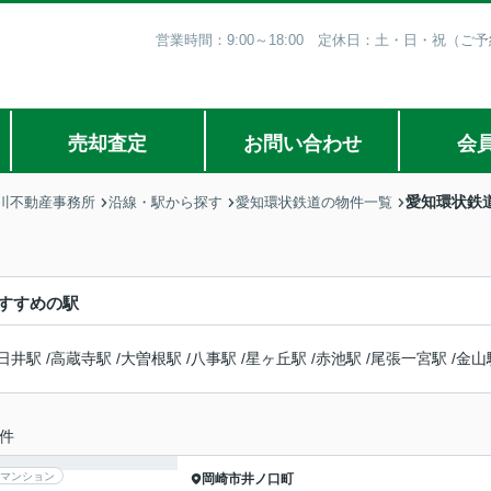
営業時間：9:00～18:00 定休日：土・日・祝（
売却査定
お問い合わせ
会
愛知環状鉄
川不動産事務所
沿線・駅から探す
愛知環状鉄道の物件一覧
すすめの駅
日井駅
/
高蔵寺駅
/
大曽根駅
/
八事駅
/
星ヶ丘駅
/
赤池駅
/
尾張一宮駅
/
金山
件
マンション
岡崎市
井ノ口町