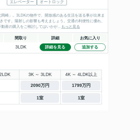
エレベーター
オートロック
岡崎」。3LDKの物件で、開放感のある生活を送る事が出来ま
向きです。陽射しの影響も考えましょう。交通の利便性に優れ、
産の購入をご検討してはいかが...
もっと見る
間取り
詳細
お気に入り
3LDK
詳細を見る
追加する
2LDK
3K ～ 3LDK
4K ～ 4LDK以上
2090万円
1799万円
1室
1室