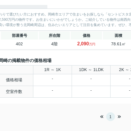
わりで選びたい方におすすめ。岡崎市エリアで住まいをお探しなら「セントビスタ北
2,590万円の物件です。お住まいにいかがでしょうか。ご紹介している物件は南西
良い環境が整う北岡崎周辺は、住みたいエリアとして注目を集めています。ぜひ、不動
部屋番号
所在階
価格
面積
2,090
402
4階
78.61㎡
万円
岡崎の掲載物件の価格相場
1R ～ 1K
1DK ～ 1LDK
2K ～ 
-
-
-
価格相場
-
-
-
空室件数
1