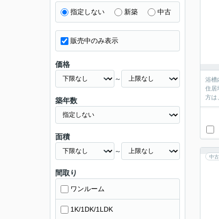
指定しない
新築
中古
販売中のみ表示
価格
～
浴槽
住居
方は
築年数
面積
～
中古
間取り
ワンルーム
1K/1DK/1LDK