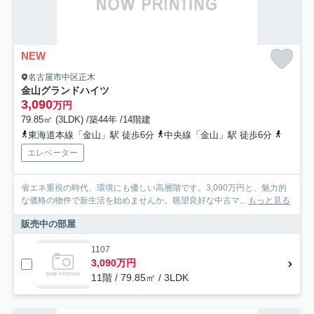
NEW
名古屋市中区正木
金山グランドハイツ
3,090
万円
79.85㎡ (3LDK) /築44年 /14階建
東海道本線「金山」駅 徒歩6分
中央線「金山」駅 徒歩6分
名鉄名
エレベーター
省エネ重視の時代、環境にも優しい高層階です。3,090万円と、魅力的
な価格の物件で新生活を始めませんか。眺望良好な中古マ...
もっと見る
販売中の部屋
1107
3,090万円
11階 / 79.85㎡ / 3LDK