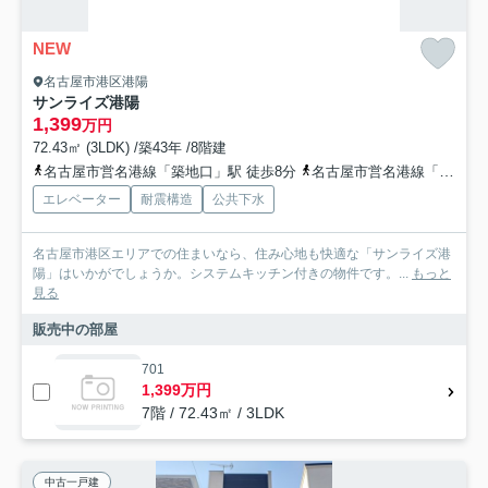
NEW
名古屋市港区港陽
サンライズ港陽
1,399
万円
72.43㎡ (3LDK) /築43年 /8階建
名古屋市営名港線「築地口」駅 徒歩8分
名古屋市営名港線「港区役所」駅 徒歩12分
エレベーター
耐震構造
公共下水
名古屋市港区エリアでの住まいなら、住み心地も快適な「サンライズ港
陽」はいかがでしょうか。システムキッチン付きの物件です。...
もっと
見る
販売中の部屋
701
1,399万円
7階 / 72.43㎡ / 3LDK
中古一戸建