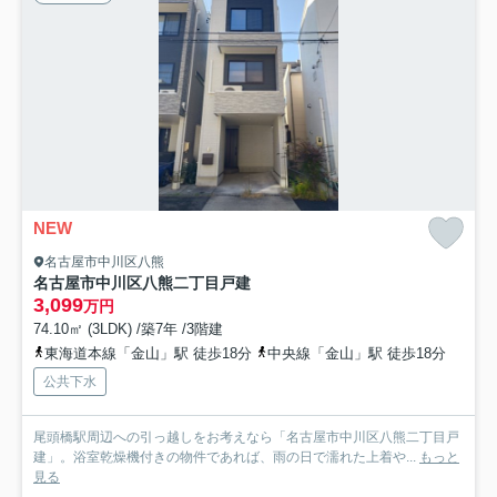
NEW
名古屋市中川区八熊
名古屋市中川区八熊二丁目戸建
3,099
万円
74.10㎡ (3LDK) /築7年 /3階建
東海道本線「金山」駅 徒歩18分
中央線「金山」駅 徒歩18分
公共下水
尾頭橋駅周辺への引っ越しをお考えなら「名古屋市中川区八熊二丁目戸
建」。浴室乾燥機付きの物件であれば、雨の日で濡れた上着や...
もっと
見る