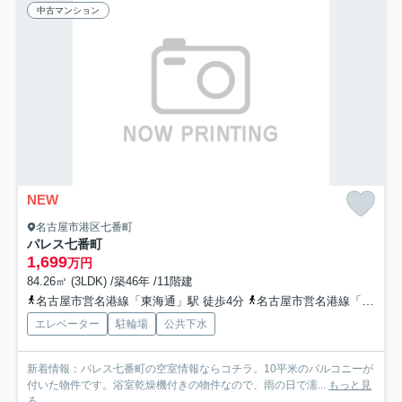
中古マンション
NEW
名古屋市港区七番町
パレス七番町
1,699
万円
84.26㎡ (3LDK) /築46年 /11階建
名古屋市営名港線「東海通」駅 徒歩4分
名古屋市営名港線「六番町」駅 徒歩11分
エレベーター
駐輪場
公共下水
新着情報：パレス七番町の空室情報ならコチラ。10平米のバルコニーが
付いた物件です。浴室乾燥機付きの物件なので、雨の日で濡...
もっと見
る