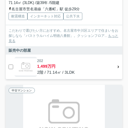
71.14㎡ (3LDK) /築39年 /5階建
名古屋市営名港線「六番町」駅 徒歩29分
耐震構造
インターネット対応
公共下水
こだわりで選びたい方におすすめ。名古屋市中川区エリアで住まいをお
探しなら「パストラルハイム明徳八番館」。クッションフロア...
もっと
見る
販売中の部屋
202
1,499万円
2階 / 71.14㎡ / 3LDK
中古マンション