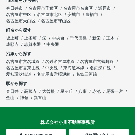
市区町村から探す
春日井市
名古屋市千種区
名古屋市名東区
瀬戸市
名古屋市中区
名古屋市北区
安城市
豊橋市
名古屋市天白区
名古屋市守山区
町名から探す
坂上町
上条町
栄
中央台
千代田橋
新栄
正木
成願寺
志賀本通
中央通
沿線から探す
名古屋市営名城線
名鉄名古屋本線
名古屋市営鶴舞線
名古屋市営東山線
中央線
東海道本線
名鉄瀬戸線
愛知環状鉄道
名古屋市営桜通線
名鉄三河線
駅から探す
春日井
高蔵寺
大曽根
星ヶ丘
八事
赤池
尾張一宮
金山
神領
瓢箪山
株式会社小川不動産事務所