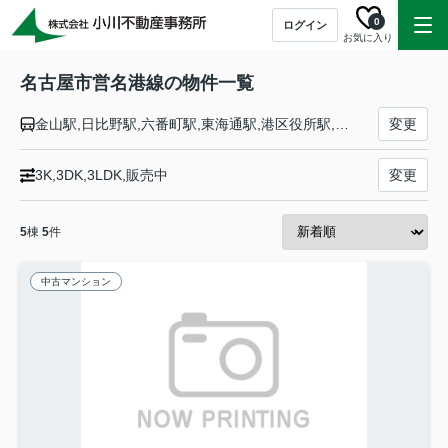
0
ログイン
お気に入り
名古屋市営名港線の物件一覧
金山駅,日比野駅,六番町駅,東海通駅,港区役所駅,築地口駅,名古屋港駅
変更
3K,3DK,3LDK,販売中
変更
5
棟
5
件
中古マンション