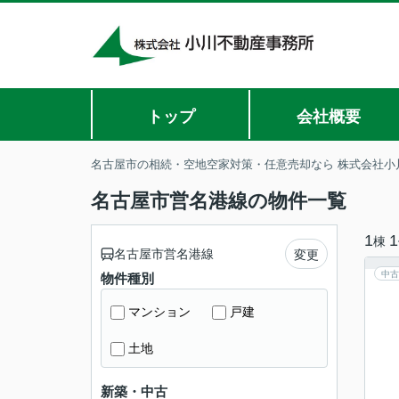
トップ
会社概要
名古屋市の相続・空地空家対策・任意売却なら 株式会社小
名古屋市営名港線の物件一覧
1
1
棟
名古屋市営名港線
変更
中古
物件種別
マンション
戸建
土地
新築・中古