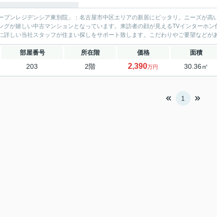
ープンレジデンシア東別院」：名古屋市中区エリアの新居にピッタリ。ニーズが高い
ングが嬉しい中古マンションとなっています。来訪者の顔が見えるTVインターホン
に詳しい当社スタッフが住まい探しをサポート致します。こだわりやご要望などが
部屋番号
所在階
価格
面積
2,390
203
2階
30.36㎡
万円
1