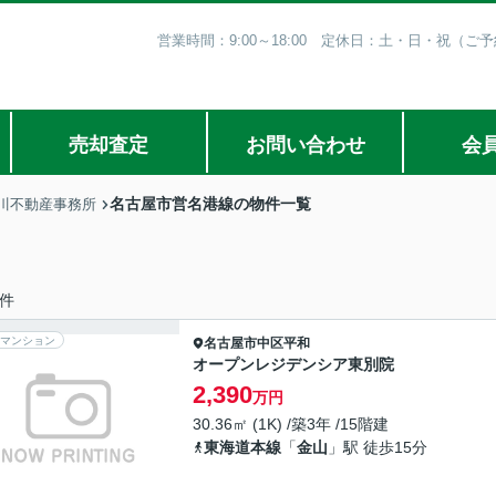
営業時間：9:00～18:00 定休日：土・日・祝（
売却査定
お問い合わせ
会
名古屋市営名港線の物件一覧
川不動産事務所
件
マンション
名古屋市中区
平和
オープンレジデンシア東別院
2,390
万円
30.36㎡ (1K) /築3年 /15階建
東海道本線
「
金山
」駅 徒歩15分