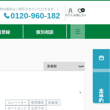
ご予約の場合はご対応させていただきます。）
0
0120-960-182
ログイン
お気に入り
員登録
個別相談
来店予約
エレベーター
耐震構造
駐輪場
オートロック
公共下水