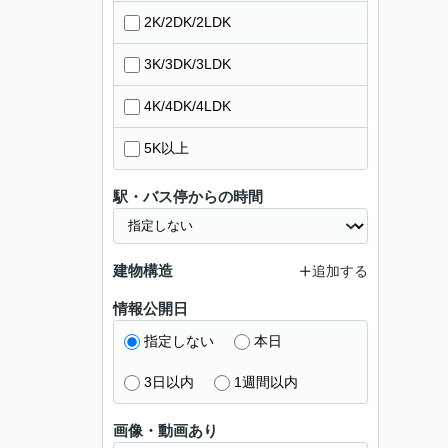
2K/2DK/2LDK
3K/3DK/3LDK
4K/4DK/4LDK
5K以上
駅・バス停からの時間
建物構造
追加する
情報公開日
指定しない
本日
3日以内
1週間以内
画像・動画あり