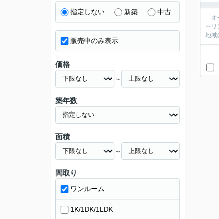
指定しない
新築
中古
「オ
ーリ
地域
販売中のみ表示
価格
～
築年数
面積
～
間取り
ワンルーム
1K/1DK/1LDK