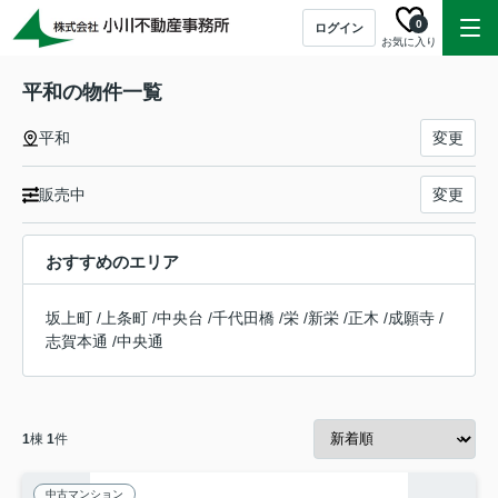
0
ログイン
お気に入り
平和の物件一覧
平和
変更
販売中
変更
おすすめのエリア
坂上町
/
上条町
/
中央台
/
千代田橋
/
栄
/
新栄
/
正木
/
成願寺
/
志賀本通
/
中央通
1
棟
1
件
中古マンション