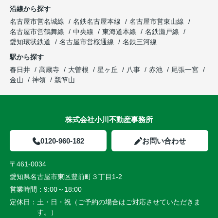
沿線から探す
名古屋市営名城線
名鉄名古屋本線
名古屋市営東山線
名古屋市営鶴舞線
中央線
東海道本線
名鉄瀬戸線
愛知環状鉄道
名古屋市営桜通線
名鉄三河線
駅から探す
春日井
高蔵寺
大曽根
星ヶ丘
八事
赤池
尾張一宮
金山
神領
瓢箪山
株式会社小川不動産事務所
0120-960-182
お問い合わせ
〒461-0034
愛知県名古屋市東区豊前町３丁目1-2
営業時間：
9:00～18:00
定休日：
土・日・祝（ご予約の場合はご対応させていただきま
す。）