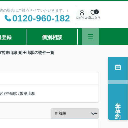
ご予約の場合はご対応させていただきます。）
0
0120-960-182
ログイン
お気に入り
員登録
個別相談
市営東山線 覚王山駅の物件一覧
駅
/
神領駅
/
瓢箪山駅
来店予約