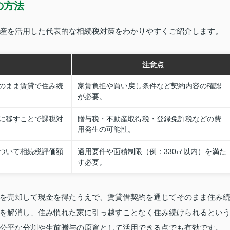
の方法
産を活用した代表的な相続税対策をわかりやすくご紹介します。
注意点
のまま賃貸で住み続
家賃負担や買い戻し条件など契約内容の確認
が必要。
に移すことで課税対
贈与税・不動産取得税・登録免許税などの費
用発生の可能性。
ついて相続税評価額
適用要件や面積制限（例：330㎡以内）を満た
す必要。
を売却して現金を得たうえで、賃貸借契約を通じてそのまま住み
を解消し、住み慣れた家に引っ越すことなく住み続けられるとい
公平な分割や生前贈与の原資として活用できる点でも有効です。