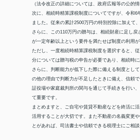
（法令改正の詳細については、政府広報等の公的情
次に、相続時精算課税制度についてですが、令和6年
ました。従来の累計2500万円の特別控除に加え
さらに、この110万円の贈与は、相続財産に足し戻
が一定年齢以上という要件を満たせば制度の利用が
ただし、一度相続時精算課税制度を選択すると、従
分については贈与税の申告が必要であり、相続時に
さらに、判断能力が低下した際に備える制度として
の他の理由で判断力が不足したときに備え、信頼で
証役場や家庭裁判所の関与を通じて手続きを行い、
て重要です。
まとめますと、ご自宅や賃貸不動産などを終活に活
活用することが大切です。また不動産の名義変更や
とがあれば、司法書士や信頼できる税理士にご相談