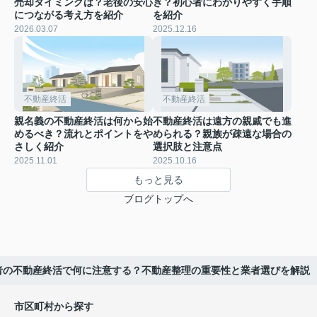
売却タイミングは？老後の安心
き？初心者にわかりやすく手順
につながる考え方を紹介
を紹介
2026.03.07
2025.12.16
不動産終活
不動産終活
親名義の不動産終活は何から始
不動産終活は遠方の親戚でも進
めるべき？流れとポイントをや
められる？親族が疎遠な場合の
さしく紹介
選択肢と注意点
2025.11.01
2025.10.16
もっと見る
ブログトップへ
者の不動産終活で何に注意する？不動産整理の重要性と業者選びを解説
市区町村から探す