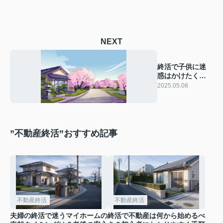
NEXT
終活で子供に迷
惑はかけたくな
い！不動産整理
2025.05.08
方法をご紹介
”不動産終活”おすすめ記事
不動産終活
不動産終活
夫婦の終活で迷うマイホームの
終活で不動産は何から始めるべ