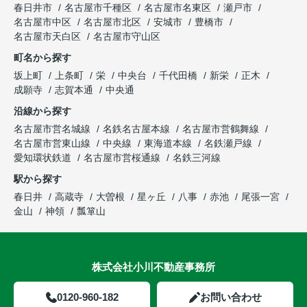
春日井市
名古屋市千種区
名古屋市名東区
瀬戸市
名古屋市中区
名古屋市北区
安城市
豊橋市
名古屋市天白区
名古屋市守山区
町名から探す
坂上町
上条町
栄
中央台
千代田橋
新栄
正木
成願寺
志賀本通
中央通
沿線から探す
名古屋市営名城線
名鉄名古屋本線
名古屋市営鶴舞線
名古屋市営東山線
中央線
東海道本線
名鉄瀬戸線
愛知環状鉄道
名古屋市営桜通線
名鉄三河線
駅から探す
春日井
高蔵寺
大曽根
星ヶ丘
八事
赤池
尾張一宮
金山
神領
瓢箪山
株式会社小川不動産事務所
0120-960-182
お問い合わせ