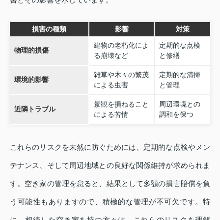
損害の種類
影響
対策
建物の老朽化によ
定期的な点検
物理的損傷
る崩壊など
と修繕
雑草や木々の繁茂
定期的な清掃
環境的影響
による虫害
と管理
景観を損ねること
周辺環境との
近隣トラブル
による苦情
調和を保つ
これらのリスクを未然に防ぐためには、定期的な点検やメン
テナンス、そして周辺地域との良好な関係維持が求められま
す。空き家の管理を怠ると、結果として多額の損害賠償を負
う可能性もありますので、積極的な管理が不可欠です。特
に、相続した空き家を持つ方々は、これらのリスクを理解