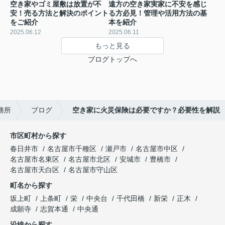
空き家やゴミ屋敷は放置が不
遠方の空き家実家に不安を感じ
安！売る方法と解決のポイント
る方必見！管理や活用方法の基
をご紹介
本を紹介
2025.06.12
2025.06.11
もっと見る
ブログトップへ
務所
ブログ
空き家に火災保険は必要ですか？必要性を解説
市区町村から探す
春日井市
名古屋市千種区
瀬戸市
名古屋市中区
名古屋市名東区
名古屋市北区
安城市
豊橋市
名古屋市天白区
名古屋市守山区
町名から探す
坂上町
上条町
栄
中央台
千代田橋
新栄
正木
成願寺
志賀本通
中央通
沿線から探す