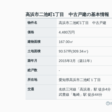
高浜市二池町1丁目 中古戸建の基本情報
物件名
高浜市二池町1丁目 中古戸建
価格
4,480万円
建物面積
167.00㎡
土地面積
93.57坪(309.34㎡)
築年月
2015年3月（築11年）
総戸数
-
所在地
愛知県
高浜市
二池町
１丁目
交通
名鉄三河線
「
高浜港
」駅 徒歩4分
武豊線
「
亀崎
」駅 徒歩44分