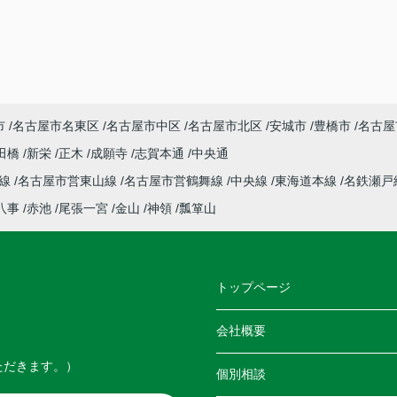
市
名古屋市名東区
名古屋市中区
名古屋市北区
安城市
豊橋市
名古屋
田橋
新栄
正木
成願寺
志賀本通
中央通
本線
名古屋市営東山線
名古屋市営鶴舞線
中央線
東海道本線
名鉄瀬戸
八事
赤池
尾張一宮
金山
神領
瓢箪山
トップページ
会社概要
ただきます。）
個別相談