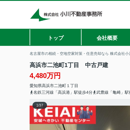
トップ
会社概要
名古屋市の相続・空地空家対策・任意売却なら 株式会社小
高浜市二池町1丁目 中古戸建
4,480万円
愛知県
高浜市
二池町
１丁目
名鉄三河線「高浜港」駅徒歩4分
武豊線「亀崎」駅
1
/
37