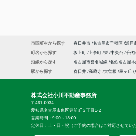
市区町村から探す
春日井市
名古屋市千種区
瀬戸
町名から探す
坂上町
上条町
栄
中央台
千代
沿線から探す
名古屋市営名城線
名鉄名古屋
駅から探す
春日井
高蔵寺
大曽根
星ヶ丘
株式会社小川不動産事務所
〒461-0034
愛知県名古屋市東区豊前町３丁目1-2
営業時間：
9:00～18:00
定休日：
土・日・祝（ご予約の場合はご対応させてい