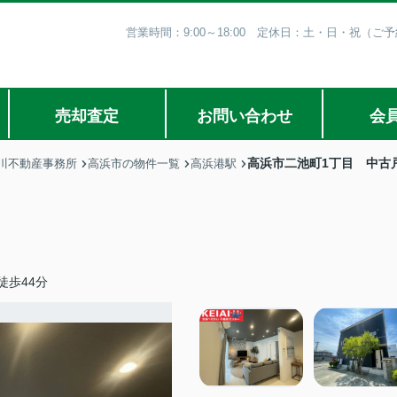
営業時間：9:00～18:00 定休日：土・日・祝（
売却査定
お問い合わせ
会
高浜市二池町1丁目 中古
川不動産事務所
高浜市の物件一覧
高浜港駅
徒歩44分