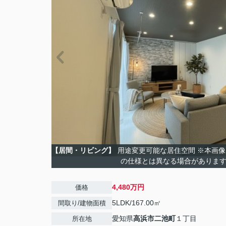
【居間・リビング】
用途変更可能な居住空間 ※本画像
の仕様とは異なる場合がありま
4,480万円
価格
5LDK/167.00㎡
間取り/建物面積
愛知県
高浜市
二池町
１丁目
所在地