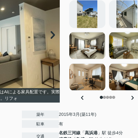
はAIによる家具配置です。実際
す。リフォ
2015年3月(築11年)
築年
有
駐車
名鉄三河線
「
高浜港
」駅 徒歩4分
交通