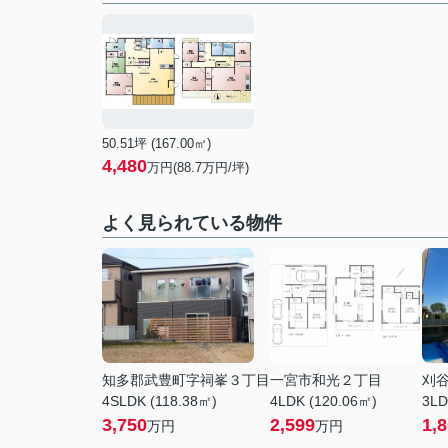
50.51坪 (167.00㎡)
4,480
万円(88.7万円/坪)
よく見られている物件
知多郡武豊町字祠峯３丁目
一宮市和光２丁目
刈
4SLDK (118.38㎡)
4LDK (120.06㎡)
3LD
3,750
2,599
1,
万円
万円