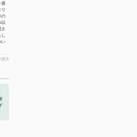
を過
なり
車の
m以
成さ
らし
つい
の見方
上
便
ず