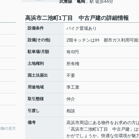
武豊線
「
亀崎
」駅 徒歩44分
高浜市二池町1丁目 中古戸建の詳細情報
設備条件
バイク置場あり
設備(その他)
2階キッチンはIH 都市ガス利用可能
駐車場/月額
有/0円
土地権利
所有権
国土法届出
不要
用途地域
準工業
取引態様
仲介
引渡し
相談
備考
高浜市周辺にある物件をお求めの方
情報の見方
「高浜市二池町1丁目 中古戸建」は
かがでしょうか。快適な住環境が魅