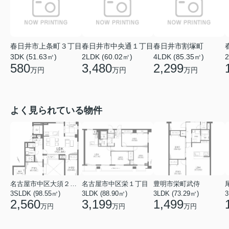
春日井市上条町３丁目
春日井市中央通１丁目
春日井市割塚町
3DK (51.63㎡)
2LDK (60.02㎡)
4LDK (85.35㎡)
2
580
3,480
2,299
万円
万円
万円
よく見られている物件
名古屋市中区大須２丁目
名古屋市中区栄１丁目
豊明市栄町武侍
3SLDK (98.55㎡)
3LDK (88.90㎡)
3LDK (73.29㎡)
3
2,560
3,199
1,499
万円
万円
万円