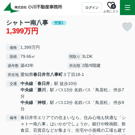
0
ログイン
お気に入り
シャトー南八事
空室1
1,399万円
1,399万円
価格
79.66㎡
3LDK
面積
間取り
築43年
2階/9階建
築年数
所在階
愛知県
春日井市
八事町
３丁目18-1
所在地
中央線
「
春日井
」駅 徒歩10分
交通
中央線
「
勝川
」駅 バス13分 名鉄バス「鳥居松」 停歩7
分
中央線
「
神領
」駅 バス13分 名鉄バス「鳥居松」 停歩9
分
春日井市エリアでの住まいなら、住み心地も快適な「シ
備考
ャトー南八事」はいかがでしょうか。銀行や映画館、飲
食店、百貨店などが集まり、住宅や小規模の工場も建て