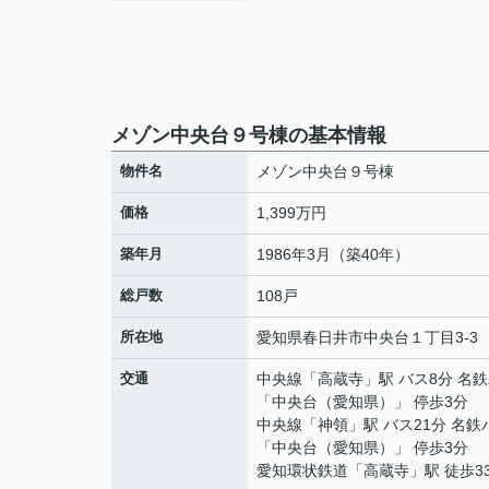
メゾン中央台９号棟の基本情報
物件名
メゾン中央台９号棟
価格
1,399万円
築年月
1986年3月（築40年）
総戸数
108戸
所在地
愛知県
春日井市
中央台
１丁目3-3
交通
中央線
「
高蔵寺
」駅 バス8分 名
「中央台（愛知県）」 停歩3分
中央線
「
神領
」駅 バス21分 名鉄
「中央台（愛知県）」 停歩3分
愛知環状鉄道
「
高蔵寺
」駅 徒歩3