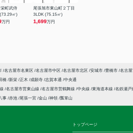
市栄町武侍
尾張旭市東山町２丁目
(73.29㎡)
3LDK (75.15㎡)
9
1,699
万円
万円
市
名古屋市名東区
名古屋市中区
名古屋市北区
安城市
豊橋市
名古屋
田橋
新栄
正木
成願寺
志賀本通
中央通
本線
名古屋市営東山線
名古屋市営鶴舞線
中央線
東海道本線
名鉄瀬戸
八事
赤池
尾張一宮
金山
神領
瓢箪山
トップページ