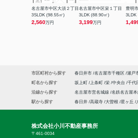
名古屋市中区大須２丁目
名古屋市中区栄１丁目
豊明
3SLDK (98.55㎡)
3LDK (88.90㎡)
3LDK 
2,560
3,199
1,49
万円
万円
市区町村から探す
春日井市
名古屋市千種区
瀬戸
町名から探す
坂上町
上条町
栄
中央台
千代
沿線から探す
名古屋市営名城線
名鉄名古屋
駅から探す
春日井
高蔵寺
大曽根
星ヶ丘
株式会社小川不動産事務所
〒461-0034