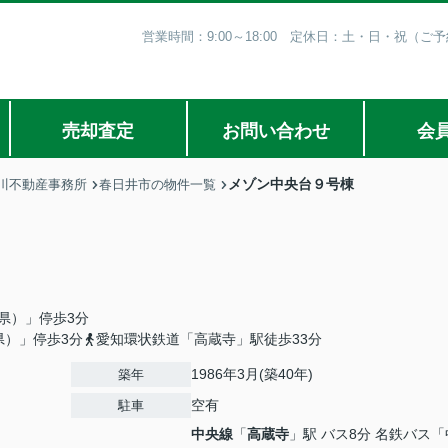
営業時間：9:00～18:00 定休日：土・日・祝（
売却査定
お問い合わせ
会
メゾン中央台９号棟
川不動産事務所
春日井市の物件一覧
県）」停歩3分
県）」停歩3分
愛知環状鉄道「高蔵寺」駅徒歩33分
1986年3月(築40年)
築年
空有
駐車
中央線
「
高蔵寺
」駅 バス8分 名鉄バス