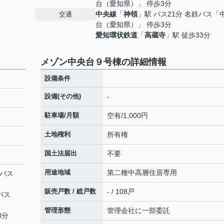
台（愛知県）」 停歩3分
中央線
「
神領
」駅 バス21分 名鉄バス「
交通
台（愛知県）」 停歩3分
愛知環状鉄道
「
高蔵寺
」駅 徒歩33分
メゾン中央台９号棟の詳細情報
設備条件
設備(その他)
-
駐車場/月額
空有/1,000円
土地権利
所有権
国土法届出
不要
用途地域
第二種中高層住居専用
鉄バス
販売戸数 / 総戸数
- / 108戸
バス
管理形態
管理会社に一部委託
3分