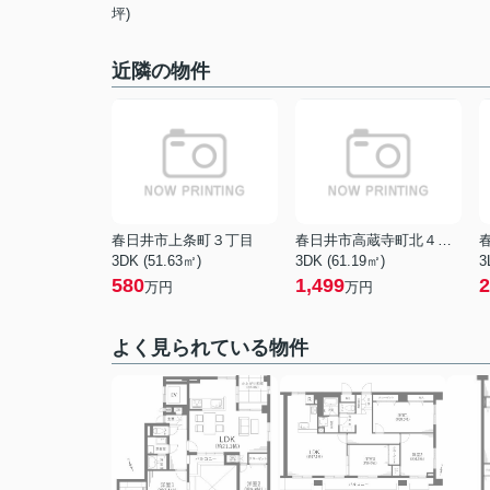
坪)
近隣の物件
春日井市上条町３丁目
春日井市高蔵寺町北４丁目
3DK (51.63㎡)
3DK (61.19㎡)
3
580
1,499
2
万円
万円
よく見られている物件