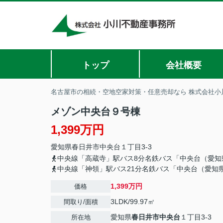
トップ
会社概要
名古屋市の相続・空地空家対策・任意売却なら 株式会社小
メゾン中央台９号棟
1,399万円
愛知県
春日井市
中央台
１丁目3-3
中央線「高蔵寺」駅バス8分名鉄バス「中央台（愛知
中央線「神領」駅バス21分名鉄バス「中央台（愛知
1,399万円
価格
3LDK/99.97㎡
間取り/面積
愛知県
春日井市
中央台
１丁目3-3
所在地