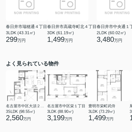
春日井市瑞穂通４丁目
春日井市高蔵寺町北４丁目
春日井市中央通１
3LDK (43.31㎡)
3DK (61.19㎡)
2LDK (60.02㎡)
299
1,499
3,480
万円
万円
万円
よく見られている物件
名古屋市中区大須２丁目
名古屋市中区栄１丁目
豊明市栄町武侍
3SLDK (98.55㎡)
3LDK (88.90㎡)
3LDK (73.29㎡)
3
2,560
3,199
1,499
万円
万円
万円