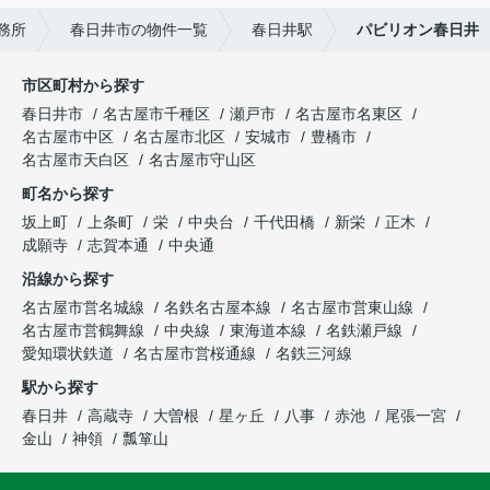
務所
春日井市の物件一覧
春日井駅
パビリオン春日井
市区町村から探す
春日井市
名古屋市千種区
瀬戸市
名古屋市名東区
名古屋市中区
名古屋市北区
安城市
豊橋市
名古屋市天白区
名古屋市守山区
町名から探す
坂上町
上条町
栄
中央台
千代田橋
新栄
正木
成願寺
志賀本通
中央通
沿線から探す
名古屋市営名城線
名鉄名古屋本線
名古屋市営東山線
名古屋市営鶴舞線
中央線
東海道本線
名鉄瀬戸線
愛知環状鉄道
名古屋市営桜通線
名鉄三河線
駅から探す
春日井
高蔵寺
大曽根
星ヶ丘
八事
赤池
尾張一宮
金山
神領
瓢箪山