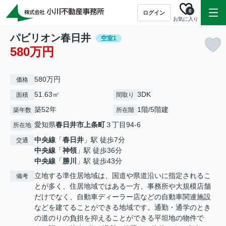
0
ログイン
お気に入り
パビリオン春日井
空室1
580万円
580万円
価格
51.63㎡
3DK
面積
間取り
築52年
1階/5階建
築年数
所在階
愛知県
春日井市
上条町
３丁目94-6
所在地
中央線
「
春日井
」駅 徒歩7分
交通
中央線
「
神領
」駅 徒歩36分
中央線
「
勝川
」駅 徒歩43分
立地する準住居地域は、国道や県道沿いに指定されるこ
備考
とが多く、住居地域ではある一方、事務所や大規模店舗
だけでなく、自動車ディーラー店などの自動車関連施設
などを建てることができる地域です。通勤・通学のとき
の道のりの負担を抑えることができる平坦地の物件で