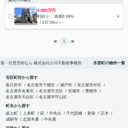
3,000万円
利回り： 表面8.59%
- / 237.99㎡ / -
1
策・任意売却なら 株式会社小川不動産事務所
氷室町の物件一覧
市区町村から探す
春日井市
名古屋市千種区
瀬戸市
名古屋市中区
名古屋市名東区
名古屋市北区
安城市
豊橋市
名古屋市天白区
名古屋市守山区
町名から探す
坂上町
上条町
栄
中央台
千代田橋
新栄
正木
成願寺
志賀本通
中央通