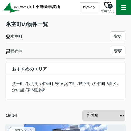
0
ログイン
お気に入り
氷室町の物件一覧
氷室町
変更
販売中
変更
おすすめのエリア
法王町
/
代万町
/
氷室町
/
東又兵ヱ町
/
城下町
/
八代町
/
清水
/
かの里
/
栄
/
相原郷
1
棟
1
件
一棟マンション