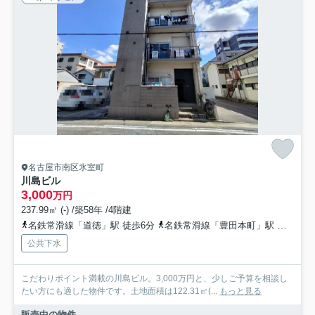
名古屋市南区氷室町
川島ビル
3,000
万円
237.99㎡ (-) /築58年 /4階建
名鉄常滑線「道徳」駅 徒歩6分
名鉄常滑線「豊田本町」駅 徒歩11分
公共下水
こだわりポイント満載の川島ビル。3,000万円と、少しご予算を相談し
たい方にも適した物件です。土地面積は122.31㎡(...
もっと見る
販売中の物件