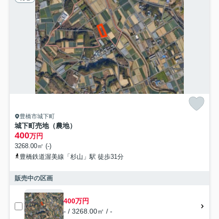
豊橋市城下町
城下町売地（農地）
400
万円
3268.00㎡ (-)
豊橋鉄道渥美線「杉山」駅 徒歩31分
販売中の区画
400万円
- / 3268.00㎡ / -