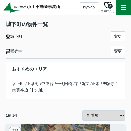
0
ログイン
お気に入り
城下町の物件一覧
城下町
変更
販売中
変更
おすすめのエリア
坂上町
/
上条町
/
中央台
/
千代田橋
/
栄
/
新栄
/
正木
/
成願寺
/
志賀本通
/
中央通
1
棟
1
件
売地