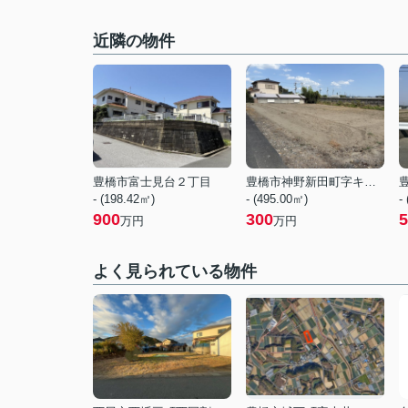
近隣の物件
豊橋市富士見台２丁目
豊橋市神野新田町字キノ割
- (198.42㎡)
- (495.00㎡)
-
900
300
5
万円
万円
よく見られている物件