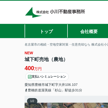
トップ
会社概要
名古屋市の相続・空地空家対策・任意売却なら 株式会社小
NEW
城下町売地（農地）
400
万円
支払いシミュレーション
愛知県
豊橋市
城下町
字大井106.107
豊橋鉄道渥美線「杉山」駅徒歩31分
1
/
2