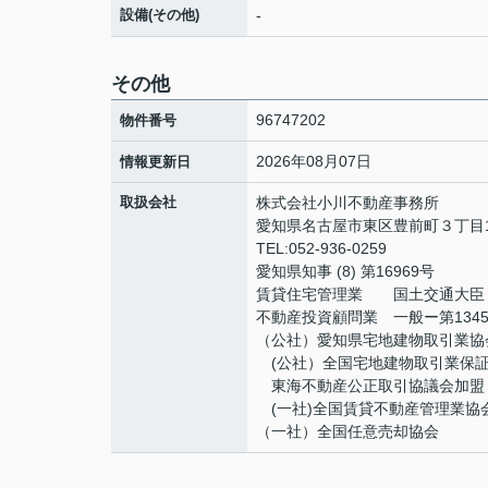
設備(その他)
-
その他
96747202
物件番号
2026年08月07日
情報更新日
取扱会社
株式会社小川不動産事務所
愛知県名古屋市東区豊前町３丁目1
TEL:052-936-0259
愛知県知事 (8) 第16969号
賃貸住宅管理業 国土交通大臣（2
不動産投資顧問業 一般ー第134
（公社）愛知県宅地建物取引業協
(公社）全国宅地建物取引業保
東海不動産公正取引協議会加盟
(一社)全国賃貸不動産管理業協
（一社）全国任意売却協会