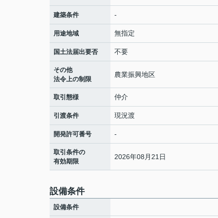
-
建築条件
無指定
用途地域
不要
国土法届出要否
その他
農業振興地区
法令上の制限
仲介
取引態様
現況渡
引渡条件
-
開発許可番号
取引条件の
2026年08月21日
有効期限
設備条件
設備条件