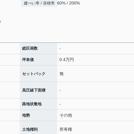
60% / 200%
建ぺい率 / 容積率
分
-
総区画数
0.4万円
坪単価
無
セットバック
-
高圧線下面積
-
路地状敷地
その他
地勢
所有権
土地権利