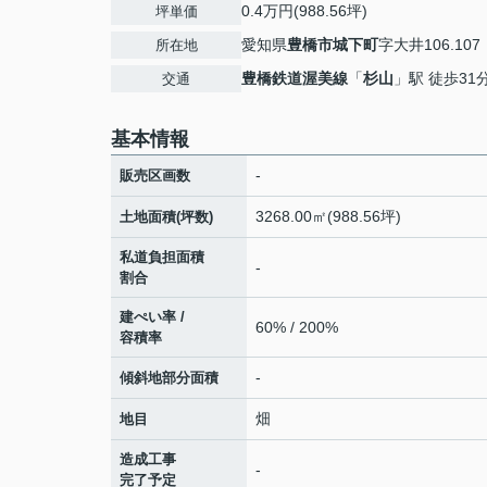
0.4万円(988.56坪)
坪単価
愛知県
豊橋市
城下町
字大井106.107
所在地
豊橋鉄道渥美線
「
杉山
」駅 徒歩31
交通
基本情報
-
販売区画数
3268.00㎡(988.56坪)
土地面積(坪数)
私道負担面積
-
割合
建ぺい率 /
60% / 200%
容積率
-
傾斜地部分面積
畑
地目
造成工事
-
完了予定