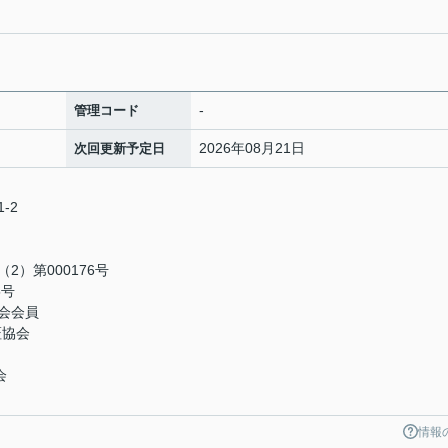
-
管理コード
2026年08月21日
次回更新予定日
-2
）第000176号
5号
会会員
証協会
会
情報