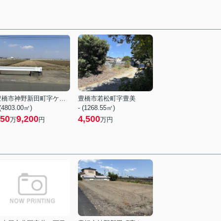
豊橋市神野新田町字ケノ割
豊橋市若松町字豊美
 (4803.00㎡)
- (1268.55㎡)
50
9,200
4,500
万
円
万円