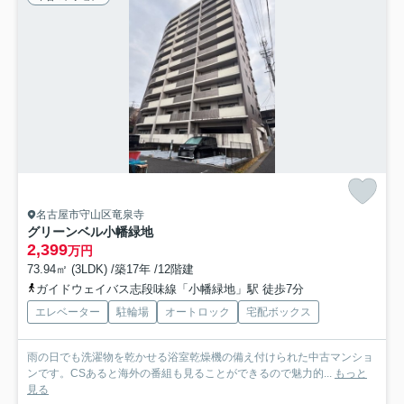
名古屋市守山区竜泉寺
グリーンベル小幡緑地
2,399
万円
73.94㎡ (3LDK) /築17年 /12階建
ガイドウェイバス志段味線「小幡緑地」駅 徒歩7分
エレベーター
駐輪場
オートロック
宅配ボックス
雨の日でも洗濯物を乾かせる浴室乾燥機の備え付けられた中古マンショ
ンです。CSあると海外の番組も見ることができるので魅力的...
もっと
見る