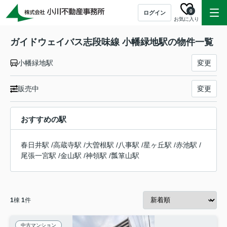
0
ログイン
お気に入り
ガイドウェイバス志段味線 小幡緑地駅の物件一覧
小幡緑地駅
変更
販売中
変更
おすすめの駅
春日井駅
/
高蔵寺駅
/
大曽根駅
/
八事駅
/
星ヶ丘駅
/
赤池駅
/
尾張一宮駅
/
金山駅
/
神領駅
/
瓢箪山駅
1
棟
1
件
中古マンション