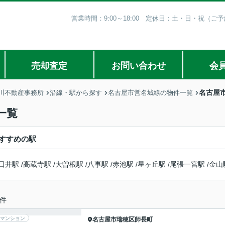
営業時間：9:00～18:00 定休日：土・日・祝（
売却査定
お問い合わせ
会
名古屋
川不動産事務所
沿線・駅から探す
名古屋市営名城線の物件一覧
一覧
すすめの駅
日井駅
/
高蔵寺駅
/
大曽根駅
/
八事駅
/
赤池駅
/
星ヶ丘駅
/
尾張一宮駅
/
金山
件
マンション
名古屋市瑞穂区
師長町