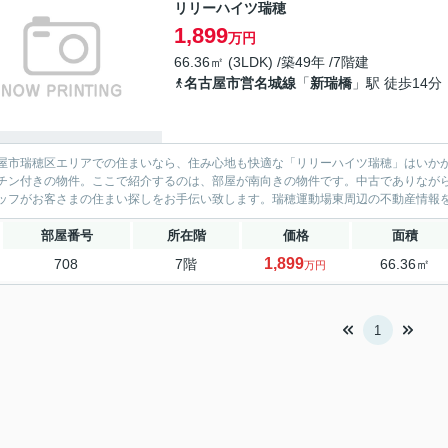
リリーハイツ瑞穂
1,899
万円
66.36㎡ (3LDK) /築49年 /7階建
名古屋市営名城線
「
新瑞橋
」駅 徒歩14分
屋市瑞穂区エリアでの住まいなら、住み心地も快適な「リリーハイツ瑞穂」はいか
チン付きの物件。ここで紹介するのは、部屋が南向きの物件です。中古でありなが
ッフがお客さまの住まい探しをお手伝い致します。瑞穂運動場東周辺の不動産情報を
部屋番号
所在階
価格
面積
1,899
708
7階
66.36㎡
万円
1