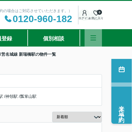
ご予約の場合はご対応させていただきます。）
0
0120-960-182
ログイン
お気に入り
員登録
個別相談
市営名城線 新瑞橋駅の物件一覧
駅
/
神領駅
/
瓢箪山駅
来店予約