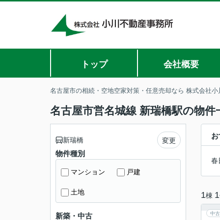
トップ
会社概要
名古屋市の相続・空地空家対策・任意売却なら 株式会社小
名古屋市営名城線 新瑞橋駅の物件
お
新瑞橋
変更
物件種別
春
マンション
戸建
土地
1
1
棟
中古
新築・中古