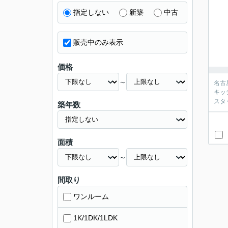
指定しない
新築
中古
販売中のみ表示
価格
～
名古
キッ
スタ
築年数
面積
～
間取り
ワンルーム
1K/1DK/1LDK