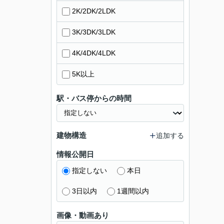
2K/2DK/2LDK
3K/3DK/3LDK
4K/4DK/4LDK
5K以上
駅・バス停からの時間
建物構造
追加する
情報公開日
指定しない
本日
3日以内
1週間以内
画像・動画あり