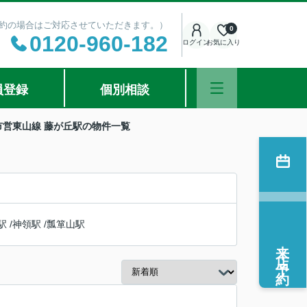
ご予約の場合はご対応させていただきます。）
0
0120-960-182
ログイン
お気に入り
員登録
個別相談
市営東山線 藤が丘駅の物件一覧
駅
/
神領駅
/
瓢箪山駅
来店予約