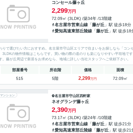
コンセール藤ヶ丘
2,299
万円
72.09㎡ (3LDK) /築34年 /13階建
名古屋市営東山線
「
藤が丘
」駅 徒歩18分
愛知高速東部丘陵線
「
藤が丘
」駅 徒歩18
わりで選びたい方におすすめ。名古屋市守山区エリアで住まいをお探しなら「コンセ
、3LDKの物件情報はこちらです。買い物の際の道のりも楽になりやすい平坦地で
す。藤が丘周辺で新居をお求めなら、地域に詳しい当社スタッフへご依頼下さい。
部屋番号
所在階
価格
面積
2,299
515
5階
72.09㎡
万円
マンション
名古屋市守山区
四軒家
ネオグランデ藤ヶ丘
2,390
万円
73.17㎡ (3LDK) /築24年 /10階建
名古屋市営東山線
「
藤が丘
」駅 徒歩21分
愛知高速東部丘陵線
「
藤が丘
」駅 徒歩21