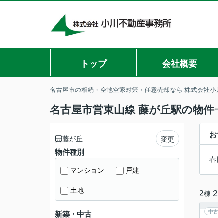
トップ
会社概要
名古屋市の相続・空地空家対策・任意売却なら 株式会社小
名古屋市営東山線 藤が丘駅の物件
お
藤が丘
変更
物件種別
春
マンション
戸建
土地
2
2
棟
中古
新築・中古