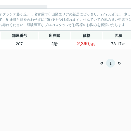
オグランデ藤ヶ丘」：名古屋市守山区エリアの新居にピッタリ。2,490万円と、少
で、配達員と顔を合わせずに宅配便を受け取れます。住んでいて心地の良い中古マ
お尋ねください。経験豊富なプロのスタッフがお客様のお悩みを解消いたします。ご連
部屋番号
所在階
価格
面積
2,390
207
2階
73.17㎡
万円
1