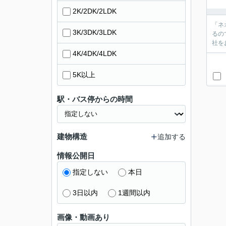
2K/2DK/2LDK
「ネ
3K/3DK/3LDK
るの
社を
4K/4DK/4LDK
5K以上
駅・バス停からの時間
建物構造
追加する
情報公開日
指定しない
本日
3日以内
1週間以内
画像・動画あり