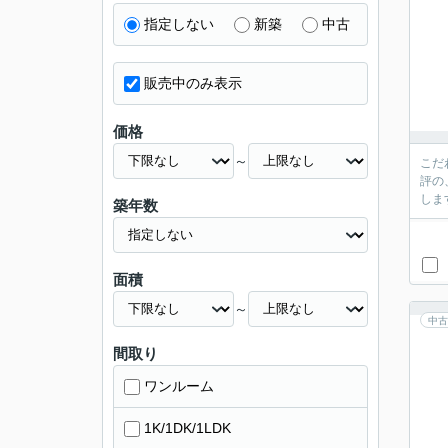
指定しない
新築
中古
販売中のみ表示
価格
～
こだ
評の
しま
築年数
面積
～
中古
間取り
ワンルーム
1K/1DK/1LDK