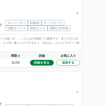
エレベーター
駐輪場
オートロック
分
宅配ボックス
防犯カメラ
閑静な住宅地
ール藤ヶ丘」。こちらは13階建ての建物です。多くの方に好
す。より良い暮らしができるよう、当社はしっかりとサポート致
間取り
詳細
お気に入り
3LDK
詳細を見る
追加する
分