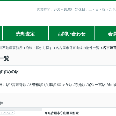
営業時間：9:00～18:00 定休日：土・日・祝（
売却査定
お問い合わせ
会
名古屋
川不動産事務所
沿線・駅から探す
名古屋市営東山線の物件一覧
一覧
すすめの駅
日井駅
/
高蔵寺駅
/
大曽根駅
/
八事駅
/
星ヶ丘駅
/
赤池駅
/
尾張一宮駅
/
金山
件
マンション
名古屋市守山区
四軒家