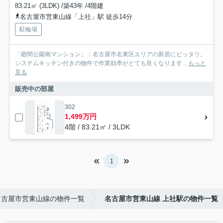
83.21㎡ (3LDK) /築43年 /4階建
名古屋市営東山線「上社」駅 徒歩14分
駐輪場
「廻間公園南マンション」：名古屋市名東区エリアの新居にピッタリ。
システムキッチン付きの物件で作業効率がとても良くなります...
もっと
見る
販売中の部屋
302
1,499万円
4階 / 83.21㎡ / 3LDK
1
名古屋市営東山線の物件一覧
名古屋市営東山線 上社駅の物件一覧