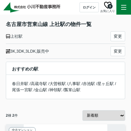
0
ログイン
お気に入り
名古屋市営東山線 上社駅の物件一覧
上社駅
変更
3K,3DK,3LDK,販売中
変更
おすすめの駅
春日井駅
/
高蔵寺駅
/
大曽根駅
/
八事駅
/
赤池駅
/
星ヶ丘駅
/
尾張一宮駅
/
金山駅
/
神領駅
/
瓢箪山駅
2
棟
2
件
中古マンション