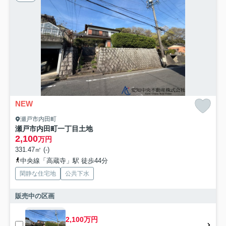
NEW
瀬戸市内田町
瀬戸市内田町一丁目土地
2,100
万円
331.47㎡ (-)
中央線「高蔵寺」駅 徒歩44分
閑静な住宅地
公共下水
販売中の区画
2,100万円