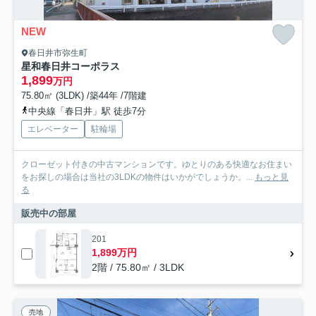
NEW
春日井市弥生町
星和春日井コーポラス
1,899
万円
75.80㎡ (3LDK) /築44年 /7階建
中央線「春日井」駅 徒歩7分
エレベーター
駐輪場
クローゼット付きの中古マンションです。ゆとりのある快適なお住まい
をお探しの場合は当社の3LDKの物件はいかがでしょうか。...
もっと見
る
販売中の部屋
201
1,899万円
2階 / 75.80㎡ / 3LDK
売地