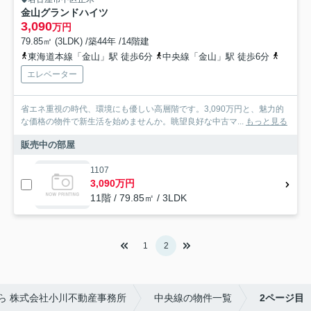
金山グランドハイツ
3,090
万円
79.85㎡ (3LDK) /築44年 /14階建
東海道本線「金山」駅 徒歩6分
中央線「金山」駅 徒歩6分
名鉄名
エレベーター
省エネ重視の時代、環境にも優しい高層階です。3,090万円と、魅力的
な価格の物件で新生活を始めませんか。眺望良好な中古マ...
もっと見る
販売中の部屋
1107
3,090万円
11階 / 79.85㎡ / 3LDK
1
2
ら 株式会社小川不動産事務所
中央線の物件一覧
2ページ目