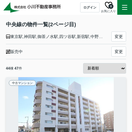
0
ログイン
お気に入り
中央線の物件一覧(2ページ目)
東京駅,神田駅,御茶ノ水駅,四ツ谷駅,新宿駅,中野駅,高円寺駅,阿佐ケ谷駅,荻窪駅,西荻窪駅,吉祥寺駅,三鷹駅,武蔵境駅,東小金井駅,武蔵小金井駅,国分寺駅,西国分寺駅,国立駅,立川駅,日野駅,豊田駅,八王子駅,西八王子駅,高尾駅,相模湖駅,藤野駅,上野原駅,四方津駅,梁川駅,鳥沢駅,猿橋駅,大月駅,初狩駅,笹子駅,甲斐大和駅,勝沼ぶどう郷駅,塩山駅,東山梨駅,山梨市駅,春日居町駅,石和温泉駅,酒折駅,甲府駅,竜王駅,塩崎駅,韮崎駅,新府駅,穴山駅,日野春駅,長坂駅,小淵沢駅,信濃境駅,富士見駅,すずらんの里駅,青柳駅,茅野駅,上諏訪駅,下諏訪駅,岡谷駅,みどり湖駅,川岸駅,辰野駅,信濃川島駅,小野駅,塩尻駅,洗馬駅,日出塩駅,贄川駅,木曽平沢駅,奈良井駅,藪原駅,宮ノ越駅,原野駅,木曽福島駅,上松駅,倉本駅,須原駅,大桑駅,野尻駅,十二兼駅,南木曽駅,田立駅,坂下駅,落合川駅,中津川駅,美乃坂本駅,恵那駅,武並駅,釜戸駅,瑞浪駅,土岐市駅,多治見駅,古虎渓駅,定光寺駅,高蔵寺駅,神領駅,春日井駅,勝川駅,新守山駅,大曽根駅,千種駅,鶴舞駅,金山駅,名古屋駅
変更
販売中
変更
44
棟
47
件
中古マンション