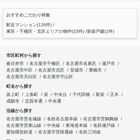
おすすめこだわり特集
駅近マンション(126件)
東区・千種区・北区エリアの物件(33件)
新築戸建(1件)
市区町村から探す
春日井市
名古屋市千種区
名古屋市名東区
瀬戸市
名古屋市中区
名古屋市北区
安城市
豊橋市
名古屋市天白区
名古屋市守山区
町名から探す
坂上町
上条町
栄
中央台
千代田橋
新栄
正木
成願寺
志賀本通
中央通
沿線から探す
名古屋市営名城線
名鉄名古屋本線
名古屋市営鶴舞線
名古屋市営東山線
中央線
東海道本線
名鉄瀬戸線
愛知環状鉄道
名古屋市営桜通線
名鉄三河線