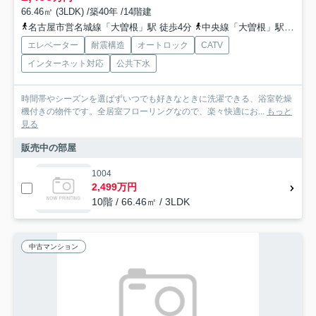
66.46㎡ (3LDK) /築40年 /14階建
名古屋市営名城線「大曽根」駅 徒歩4分
中央線「大曽根」駅 徒歩4分
エレベーター
耐震構造
オートロック
CATV
インターネット対応
公共下水
時間帯やシーズンを選ばずいつでも好きなときに洗濯できる、浴室乾燥
機付きの物件です。全居室フローリングなので、楽々快適にお...
もっと
見る
販売中の部屋
1004
2,499万円
10階 / 66.46㎡ / 3LDK
中古マンション