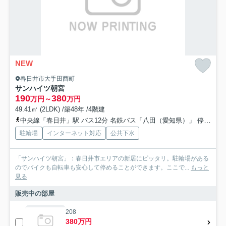
NEW
春日井市大手田酉町
サンハイツ朝宮
190
380
万円～
万円
49.41㎡ (2LDK) /築48年 /4階建
中央線「春日井」駅 バス12分 名鉄バス「八田（愛知県）」 停歩8分
駐輪場
インターネット対応
公共下水
「サンハイツ朝宮」：春日井市エリアの新居にピッタリ。駐輪場がある
のでバイクも自転車も安心して停めることができます。ここで...
もっと
見る
販売中の部屋
208
380万円