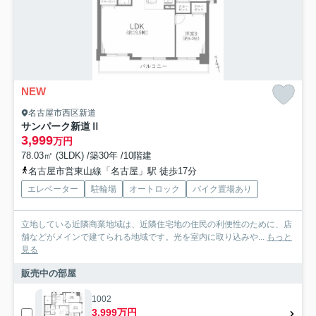
NEW
名古屋市西区新道
サンパーク新道Ⅱ
3,999
万円
78.03㎡ (3LDK) /築30年 /10階建
名古屋市営東山線「名古屋」駅 徒歩17分
エレベーター
駐輪場
オートロック
バイク置場あり
立地している近隣商業地域は、近隣住宅地の住民の利便性のために、店
舗などがメインで建てられる地域です。光を室内に取り込みや...
もっと
見る
販売中の部屋
1002
3,999万円