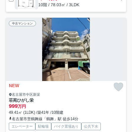
10階 / 78.03㎡ / 3LDK
中古マンション
NEW
名古屋市中区新栄
荘苑ひがし栄
999
万円
49.41㎡ (1LDK) /築41年 /10階建
名古屋市営鶴舞線「鶴舞」駅 徒歩14分
エレベーター
駐輪場
バイク置場あり
公共下水