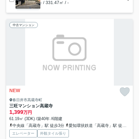
- / 331.47㎡ / -
中古マンション
NEW
春日井市高蔵寺町
三旺マンション高蔵寺
1,399
万円
61.19㎡ (3DK) /築40年 /6階建
中央線「高蔵寺」駅 徒歩3分
愛知環状鉄道「高蔵寺」駅 徒歩3分
エレベーター
外観タイル張り