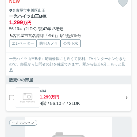
NEW
名古屋市中川区山王
一光ハイツ山王B棟
1,299
万円
56.10㎡ (2LDK) /築47年 /5階建
名古屋市営名港線「金山」駅 徒歩15分
エレベーター
防犯カメラ
公共下水
一光ハイツ山王B棟：尾頭橋駅にも近くて便利。TVインターホン付きな
ので、部屋から訪問者の顔を確認できます。駅から徒歩6分...
もっと見
る
販売中の部屋
404
1,299万円
4階 / 56.10㎡ / 2LDK
中古マンション