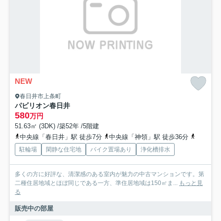
NEW
春日井市上条町
パビリオン春日井
580
万円
51.63㎡ (3DK) /築52年 /5階建
中央線「春日井」駅 徒歩7分
中央線「神領」駅 徒歩36分
中央線「
駐輪場
閑静な住宅地
バイク置場あり
浄化槽排水
多くの方に好評な、清潔感のある室内が魅力の中古マンションです。第
二種住居地域とほぼ同じである一方、準住居地域は150㎡ま...
もっと見
る
販売中の部屋