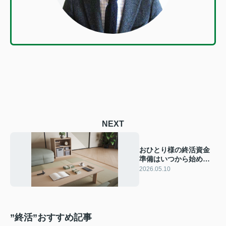
NEXT
おひとり様の終活資金
準備はいつから始め
る？ 老後の不安を減ら
2026.05.10
す方法と必要な費用の
考え方
”終活”おすすめ記事