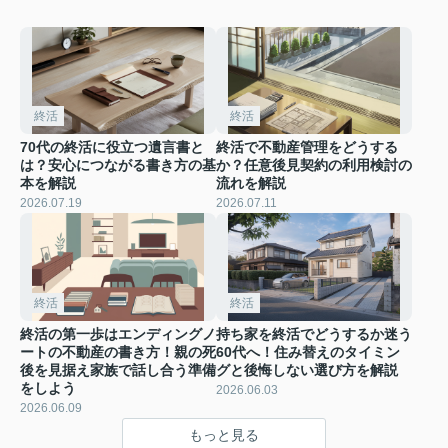
終活
終活
70代の終活に役立つ遺言書と
終活で不動産管理をどうする
は？安心につながる書き方の基
か？任意後見契約の利用検討の
本を解説
流れを解説
2026.07.19
2026.07.11
終活
終活
終活の第一歩はエンディングノ
持ち家を終活でどうするか迷う
ートの不動産の書き方！親の死
60代へ！住み替えのタイミン
後を見据え家族で話し合う準備
グと後悔しない選び方を解説
をしよう
2026.06.03
2026.06.09
もっと見る