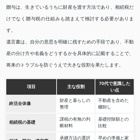
贈与は、生きているうちに財産を渡す方法であり、相続税だ
けでなく贈与税の仕組みも踏まえて検討する必要がありま
す。
遺言書は、自分の意思を明確に残すための手段であり、不動
産の分け方や名義をどうするかを具体的に記載することで、
将来のトラブルを防ぐうえで大きな役割を果たします。
70代で意識した
項目
主な役割
い点
財産と暮らしの
不動産を含めた
終活全体像
整理
棚卸し
課税の有無の判
基礎控除額との
相続税の基礎
断材料
比較
承継方法の選択
早めの準備と家