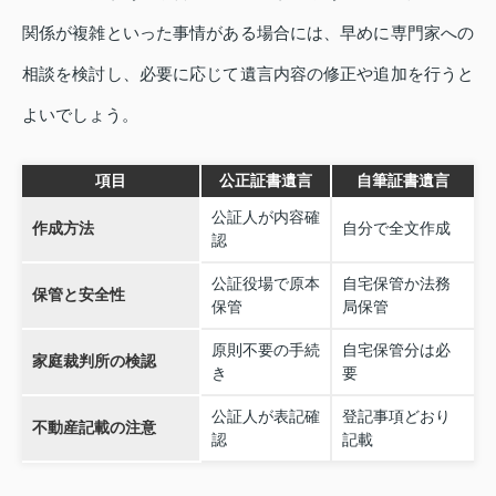
関係が複雑といった事情がある場合には、早めに専門家への
相談を検討し、必要に応じて遺言内容の修正や追加を行うと
よいでしょう。
項目
公正証書遺言
自筆証書遺言
公証人が内容確
作成方法
自分で全文作成
認
公証役場で原本
自宅保管か法務
保管と安全性
保管
局保管
原則不要の手続
自宅保管分は必
家庭裁判所の検認
き
要
公証人が表記確
登記事項どおり
不動産記載の注意
認
記載