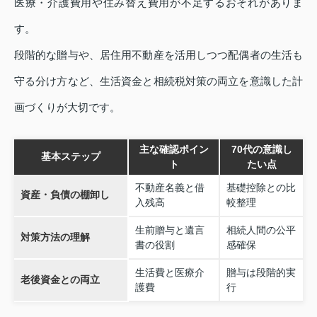
医療・介護費用や住み替え費用が不足するおそれがありま
す。
段階的な贈与や、居住用不動産を活用しつつ配偶者の生活も
守る分け方など、生活資金と相続税対策の両立を意識した計
画づくりが大切です。
主な確認ポイン
70代の意識し
基本ステップ
ト
たい点
不動産名義と借
基礎控除との比
資産・負債の棚卸し
入残高
較整理
生前贈与と遺言
相続人間の公平
対策方法の理解
書の役割
感確保
生活費と医療介
贈与は段階的実
老後資金との両立
護費
行