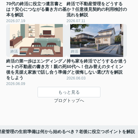
70代の終活に役立つ遺言書と
終活で不動産管理をどうする
は？安心につながる書き方の基
か？任意後見契約の利用検討の
本を解説
流れを解説
2026.07.19
2026.07.11
終活
終活
終活の第一歩はエンディングノ
持ち家を終活でどうするか迷う
ートの不動産の書き方！親の死
60代へ！住み替えのタイミン
後を見据え家族で話し合う準備
グと後悔しない選び方を解説
をしよう
2026.06.03
2026.06.09
もっと見る
ブログトップへ
財産管理の生前準備は何から始めるべき？老後に役立つポイントを解説