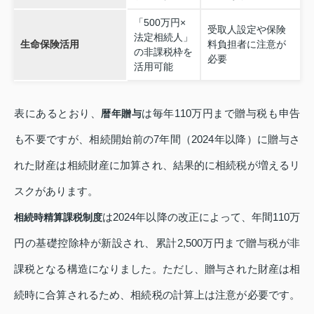
「500万円×
受取人設定や保険
法定相続人」
生命保険活用
料負担者に注意が
の非課税枠を
必要
活用可能
表にあるとおり、
は毎年110万円まで贈与税も申告
暦年贈与
も不要ですが、相続開始前の7年間（2024年以降）に贈与さ
れた財産は相続財産に加算され、結果的に相続税が増えるリ
スクがあります。
は2024年以降の改正によって、年間110万
相続時精算課税制度
円の基礎控除枠が新設され、累計2,500万円まで贈与税が非
課税となる構造になりました。ただし、贈与された財産は相
続時に合算されるため、相続税の計算上は注意が必要です。