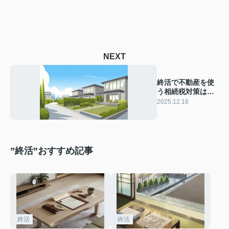
NEXT
終活で不動産を使
う相続税対策は何
がある？始め方や
2025.12.16
相談先も紹介
”終活”おすすめ記事
終活
終活