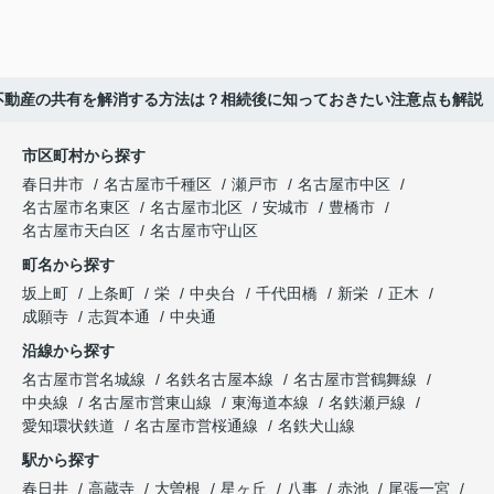
不動産の共有を解消する方法は？相続後に知っておきたい注意点も解説
市区町村から探す
春日井市
名古屋市千種区
瀬戸市
名古屋市中区
名古屋市名東区
名古屋市北区
安城市
豊橋市
名古屋市天白区
名古屋市守山区
町名から探す
坂上町
上条町
栄
中央台
千代田橋
新栄
正木
成願寺
志賀本通
中央通
沿線から探す
名古屋市営名城線
名鉄名古屋本線
名古屋市営鶴舞線
中央線
名古屋市営東山線
東海道本線
名鉄瀬戸線
愛知環状鉄道
名古屋市営桜通線
名鉄犬山線
駅から探す
春日井
高蔵寺
大曽根
星ヶ丘
八事
赤池
尾張一宮