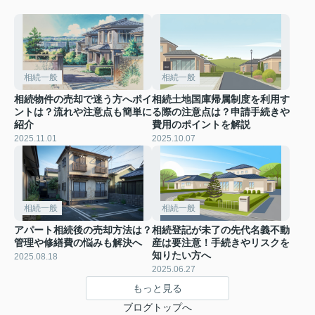
相続一般
相続一般
相続物件の売却で迷う方へポイ
相続土地国庫帰属制度を利用す
ントは？流れや注意点も簡単に
る際の注意点は？申請手続きや
紹介
費用のポイントを解説
2025.11.01
2025.10.07
相続一般
相続一般
アパート相続後の売却方法は？
相続登記が未了の先代名義不動
管理や修繕費の悩みも解決へ
産は要注意！手続きやリスクを
知りたい方へ
2025.08.18
2025.06.27
もっと見る
ブログトップへ