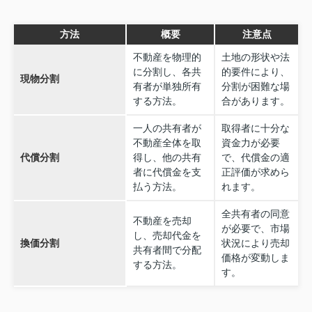
方法
概要
注意点
不動産を物理的
土地の形状や法
に分割し、各共
的要件により、
現物分割
有者が単独所有
分割が困難な場
する方法。
合があります。
一人の共有者が
取得者に十分な
不動産全体を取
資金力が必要
代償分割
得し、他の共有
で、代償金の適
者に代償金を支
正評価が求めら
払う方法。
れます。
全共有者の同意
不動産を売却
が必要で、市場
し、売却代金を
換価分割
状況により売却
共有者間で分配
価格が変動しま
する方法。
す。