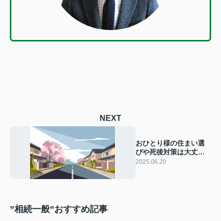
NEXT
おひとり様の住まい選
びや死後対策は大丈
夫？見守り契約と死後
2025.06.20
事務委任契約の活用法
をご紹介
”相続一般”おすすめ記事