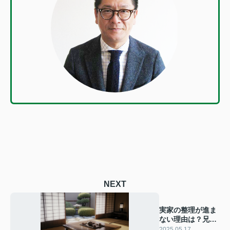
NEXT
実家の整理が進ま
ない理由は？兄妹
で意見が合わない
2025.05.17