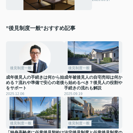
原因を解説
”後見制度一般”おすすめ記事
後見制度一般
後見制度一般
成年後見人の手続きは何から始
成年被後見人の自宅売却は何か
める？流れや準備で安心の老後
ら始めるべき？後見人の役割や
をサポート
手続きの流れも解説
2025.12.06
2025.09.19
後見制度一般
後見制度一般
「独身高齢者に任意後見契約は
法定後見制度と任意後見制度の