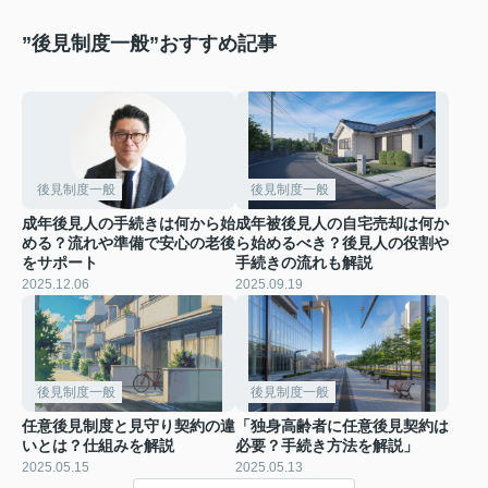
”後見制度一般”おすすめ記事
後見制度一般
後見制度一般
成年後見人の手続きは何から始
成年被後見人の自宅売却は何か
める？流れや準備で安心の老後
ら始めるべき？後見人の役割や
をサポート
手続きの流れも解説
2025.12.06
2025.09.19
後見制度一般
後見制度一般
任意後見制度と見守り契約の違
「独身高齢者に任意後見契約は
いとは？仕組みを解説
必要？手続き方法を解説」
2025.05.15
2025.05.13