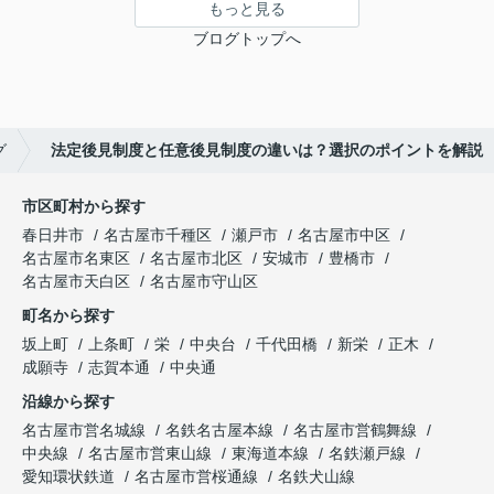
もっと見る
ブログトップへ
グ
法定後見制度と任意後見制度の違いは？選択のポイントを解説
市区町村から探す
春日井市
名古屋市千種区
瀬戸市
名古屋市中区
名古屋市名東区
名古屋市北区
安城市
豊橋市
名古屋市天白区
名古屋市守山区
町名から探す
坂上町
上条町
栄
中央台
千代田橋
新栄
正木
成願寺
志賀本通
中央通
沿線から探す
名古屋市営名城線
名鉄名古屋本線
名古屋市営鶴舞線
中央線
名古屋市営東山線
東海道本線
名鉄瀬戸線
愛知環状鉄道
名古屋市営桜通線
名鉄犬山線