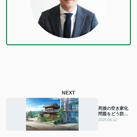
NEXT
死後の空き家化
問題をどう防
ぐ？ 生前の準備
2025.05.12
方法を解説