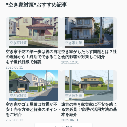
”空き家対策”おすすめ記事
空き家対策
空き家対策
空き家予防の第一歩は親の自宅
空き家がもたらす問題とは？社
の理解から！終活でできること
会的影響や対策もご紹介
を子世代目線で解説
2025.12.01
2026.05.11
空き家対策
空き家対策
空き家やゴミ屋敷は放置が不
遠方の空き家実家に不安を感じ
安！売る方法と解決のポイント
る方必見！管理や活用方法の基
をご紹介
本を紹介
2025.06.12
2025.06.11