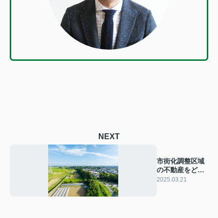
NEXT
市街化調整区域
の不動産をどう
する？処分方法
2025.03.21
をご紹介