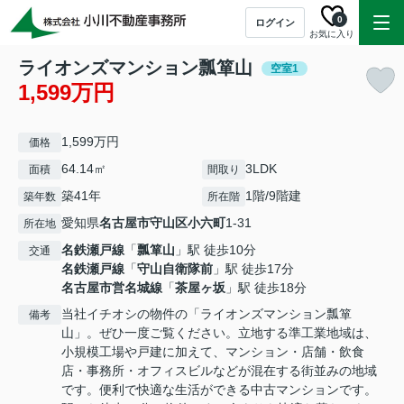
0
ログイン
お気に入り
ライオンズマンション瓢箪山
空室1
1,599万円
1,599万円
価格
64.14㎡
3LDK
面積
間取り
築41年
1階/9階建
築年数
所在階
愛知県
名古屋市守山区
小六町
1-31
所在地
名鉄瀬戸線
「
瓢箪山
」駅 徒歩10分
交通
名鉄瀬戸線
「
守山自衛隊前
」駅 徒歩17分
名古屋市営名城線
「
茶屋ヶ坂
」駅 徒歩18分
当社イチオシの物件の「ライオンズマンション瓢箪
備考
山」。ぜひ一度ご覧ください。立地する準工業地域は、
小規模工場や戸建に加えて、マンション・店舗・飲食
店・事務所・オフィスビルなどが混在する街並みの地域
です。便利で快適な生活ができる中古マンションです。