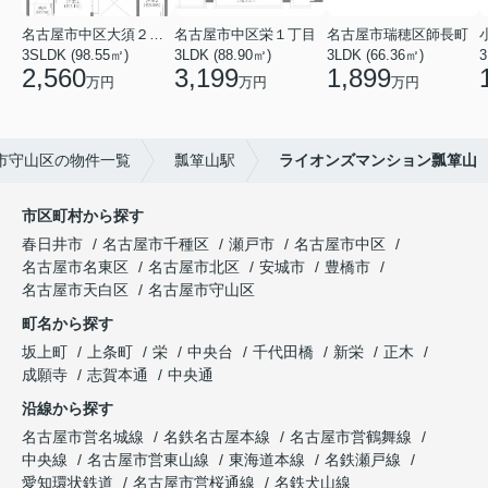
名古屋市中区大須２丁目
名古屋市中区栄１丁目
名古屋市瑞穂区師長町
3SLDK (98.55㎡)
3LDK (88.90㎡)
3LDK (66.36㎡)
3
2,560
3,199
1,899
万円
万円
万円
市守山区の物件一覧
瓢箪山駅
ライオンズマンション瓢箪山
市区町村から探す
春日井市
名古屋市千種区
瀬戸市
名古屋市中区
名古屋市名東区
名古屋市北区
安城市
豊橋市
名古屋市天白区
名古屋市守山区
町名から探す
坂上町
上条町
栄
中央台
千代田橋
新栄
正木
成願寺
志賀本通
中央通
沿線から探す
名古屋市営名城線
名鉄名古屋本線
名古屋市営鶴舞線
中央線
名古屋市営東山線
東海道本線
名鉄瀬戸線
愛知環状鉄道
名古屋市営桜通線
名鉄犬山線