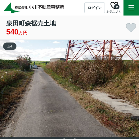
0
ログイン
お気に入り
泉田町森裾売土地
540
万円
1
/
4