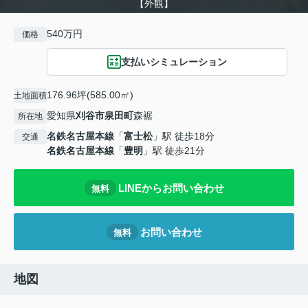
【外観】
540万円
価格
支払いシミュレーション
176.96坪(585.00㎡)
土地面積
愛知県
刈谷市
泉田町
森裾
所在地
名鉄名古屋本線
「
富士松
」駅 徒歩18分
交通
名鉄名古屋本線
「
豊明
」駅 徒歩21分
LINEからお問い合わせ
無料
お問い合わせ
無料
地図