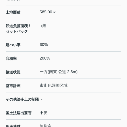
585.00㎡
土地面積
-/無
私道負担面積 /
セットバック
60%
建ぺい率
200%
容積率
一方(南東 公道 2.3m)
接道状況
市街化調整区域
都市計画
-
その他法令上の制限
不要
国土法届出要否
無指定
用途地域