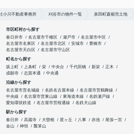
社小川不動産事務所
刈谷市の物件一覧
泉田町森裾売土地
市区町村から探す
春日井市
名古屋市千種区
瀬戸市
名古屋市中区
名古屋市名東区
名古屋市北区
安城市
豊橋市
名古屋市天白区
名古屋市守山区
町名から探す
坂上町
上条町
栄
中央台
千代田橋
新栄
正木
成願寺
志賀本通
中央通
沿線から探す
名古屋市営名城線
名鉄名古屋本線
名古屋市営鶴舞線
中央線
名古屋市営東山線
東海道本線
名鉄瀬戸線
愛知環状鉄道
名古屋市営桜通線
名鉄犬山線
駅から探す
春日井
高蔵寺
大曽根
星ヶ丘
八事
赤池
尾張一宮
金山
神領
瓢箪山