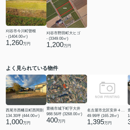
刈谷市今川町曽根
刈谷市野田町大ヒゴ
- (1404.00㎡)
- (3349.00㎡)
1,260
1,200
万円
万円
よく見られている物件
豊橋市城下町字大井
名古屋市北区安井４丁目
西尾市西幡豆町西岡割
988.56坪 (3268.00㎡)
49.99坪 (165.28㎡)
134.30坪 (444.00㎡)
1
400
1,395
1,000
万円
万円
万円