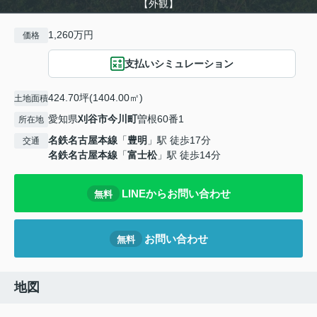
【外観】
1,260万円
価格
支払いシミュレーション
424.70坪(1404.00㎡)
土地面積
愛知県
刈谷市
今川町
曽根60番1
所在地
名鉄名古屋本線
「
豊明
」駅 徒歩17分
交通
名鉄名古屋本線
「
富士松
」駅 徒歩14分
LINEからお問い合わせ
無料
お問い合わせ
無料
地図