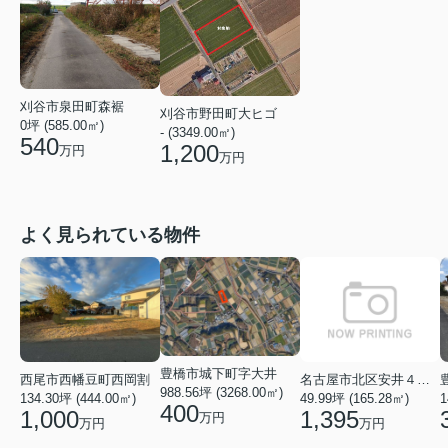
刈谷市泉田町森裾
刈谷市野田町大ヒゴ
0坪 (585.00㎡)
- (3349.00㎡)
540
1,200
万円
万円
よく見られている物件
豊橋市城下町字大井
名古屋市北区安井４丁目
西尾市西幡豆町西岡割
988.56坪 (3268.00㎡)
49.99坪 (165.28㎡)
134.30坪 (444.00㎡)
1
400
1,395
1,000
万円
万円
万円