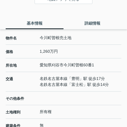
基本情報
詳細情報
今川町曽根売土地
物件名
1,260万円
価格
愛知県
刈谷市
今川町
曽根60番1
所在地
名鉄名古屋本線
「
豊明
」駅 徒歩17分
交通
名鉄名古屋本線
「
富士松
」駅 徒歩14分
その他条件
所有権
土地権利
無
建築条件