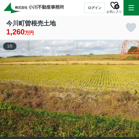
0
ログイン
お気に入り
今川町曽根売土地
1,260
万円
1
/
5