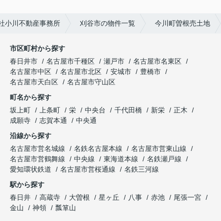
社小川不動産事務所
刈谷市の物件一覧
今川町曽根売土地
市区町村から探す
春日井市
名古屋市千種区
瀬戸市
名古屋市名東区
名古屋市中区
名古屋市北区
安城市
豊橋市
名古屋市天白区
名古屋市守山区
町名から探す
坂上町
上条町
栄
中央台
千代田橋
新栄
正木
成願寺
志賀本通
中央通
沿線から探す
名古屋市営名城線
名鉄名古屋本線
名古屋市営東山線
名古屋市営鶴舞線
中央線
東海道本線
名鉄瀬戸線
愛知環状鉄道
名古屋市営桜通線
名鉄三河線
駅から探す
春日井
高蔵寺
大曽根
星ヶ丘
八事
赤池
尾張一宮
金山
神領
瓢箪山