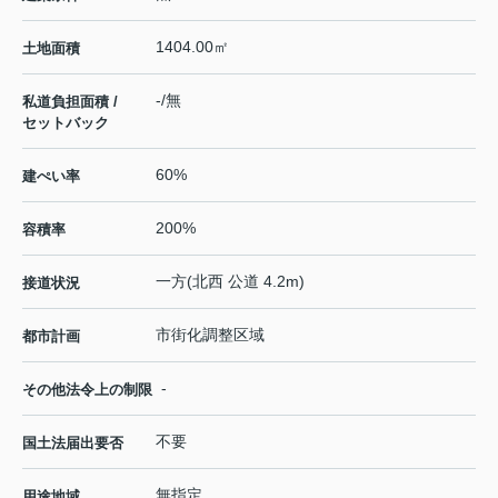
1404.00㎡
土地面積
-/無
私道負担面積 /
セットバック
60%
建ぺい率
200%
容積率
一方(北西 公道 4.2m)
接道状況
市街化調整区域
都市計画
-
その他法令上の制限
不要
国土法届出要否
無指定
用途地域