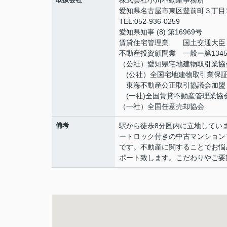
株式会社小川不動産事務所
愛知県名古屋市東区豊前町３丁目1
TEL:052-936-0259
愛知県知事 (8) 第16969号
賃貸住宅管理業 国土交通大臣（2
不動産投資顧問業 一般ー第134
（公社）愛知県宅地建物取引業協
(公社）全国宅地建物取引業保
東海不動産公正取引協議会加盟
(一社)全国賃貸不動産管理業協
（一社）全国任意売却協会
備考
駅から徒歩8分圏内に立地していま
ートロック付きの中古マンション
です。不動産に関することでお悩
ポート致します。こだわりやご要