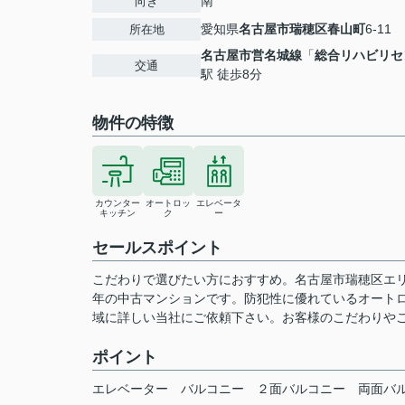
南
向き
愛知県
名古屋市瑞穂区
春山町
6-11
所在地
名古屋市営名城線
「
総合リハビリセ
交通
駅 徒歩8分
物件の特徴
カウンター
オートロッ
エレベータ
キッチン
ク
ー
セールスポイント
こだわりで選びたい方におすすめ。名古屋市瑞穂区エリ
年の中古マンションです。防犯性に優れているオート
域に詳しい当社にご依頼下さい。お客様のこだわりや
ポイント
エレベーター
バルコニー
２面バルコニー
両面バ