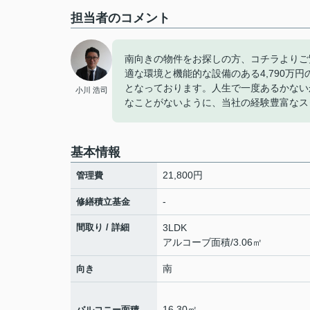
担当者のコメント
南向きの物件をお探しの方、コチラよりご
適な環境と機能的な設備のある4,790万
となっております。人生で一度あるかない
小川 浩司
なことがないように、当社の経験豊富なス
基本情報
21,800円
管理費
-
修繕積立基金
間取り / 詳細
3LDK
アルコーブ面積/3.06㎡
南
向き
16.30㎡
バルコニー面積