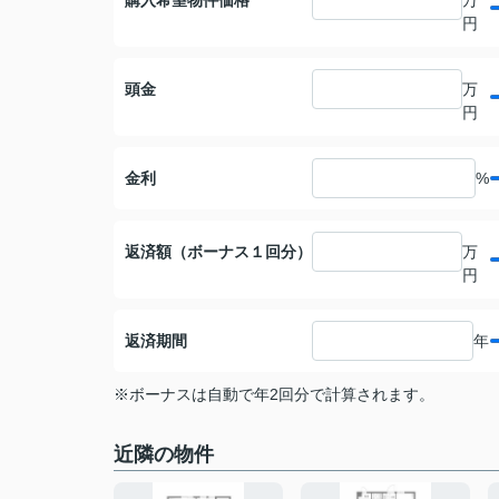
購入希望物件価格
万
円
頭金
万
円
金利
%
返済額（ボーナス１回分）
万
円
返済期間
年
※ボーナスは自動で年2回分で計算されます。
近隣の物件