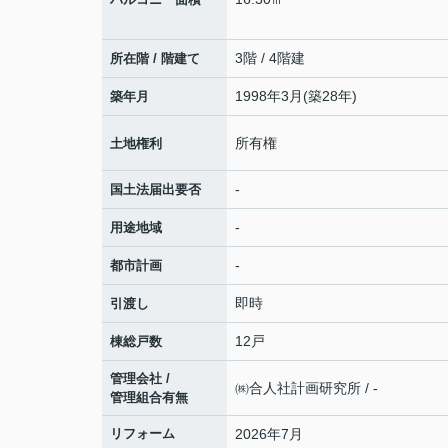
3階 / 4階建
所在階 / 階建て
1998年3月(築28年)
築年月
所有権
土地権利
-
国土法届出要否
-
用途地域
-
都市計画
即時
引渡し
12戸
棟総戸数
管理会社 /
㈱合人社計画研究所 / -
管理組合有無
リフォーム
2026年7月