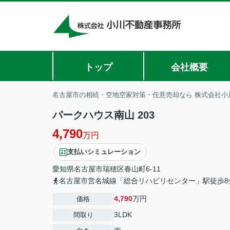
トップ
会社概要
名古屋市の相続・空地空家対策・任意売却なら 株式会社小
パークハウス南山 203
4,790
万円
支払いシミュレーション
愛知県
名古屋市瑞穂区
春山町
6-11
名古屋市営名城線「総合リハビリセンター」駅徒歩8
4,790
万円
価格
3LDK
間取り