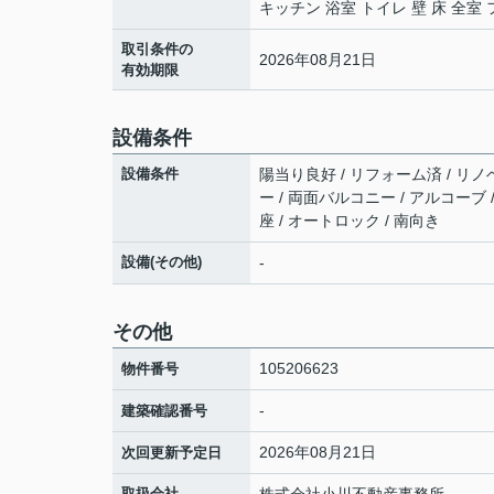
キッチン 浴室 トイレ 壁 床 全
取引条件の
2026年08月21日
有効期限
設備条件
設備条件
陽当り良好 / リフォーム済 / リノ
ー / 両面バルコニー / アルコーブ
座 / オートロック / 南向き
設備(その他)
-
その他
105206623
物件番号
-
建築確認番号
2026年08月21日
次回更新予定日
取扱会社