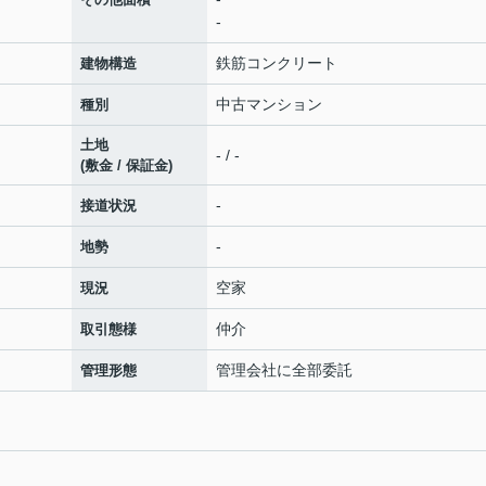
-
鉄筋コンクリート
建物構造
中古マンション
種別
土地
- / -
(敷金 / 保証金)
-
接道状況
-
地勢
空家
現況
仲介
取引態様
管理会社に全部委託
管理形態