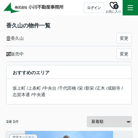
0
ログイン
お気に入り
香久山の物件一覧
香久山
変更
販売中
変更
おすすめのエリア
坂上町
/
上条町
/
中央台
/
千代田橋
/
栄
/
新栄
/
正木
/
成願寺
/
志賀本通
/
中央通
1
棟
1
件
中古マンション