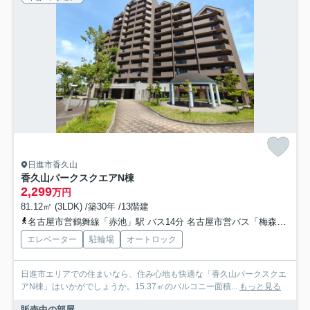
日進市香久山
香久山パークスクエアN棟
2,299
万円
81.12㎡ (3LDK) /築30年 /13階建
名古屋市営鶴舞線「赤池」駅 バス14分 名古屋市営バス「梅森荘」 停歩10分
エレベーター
駐輪場
オートロック
日進市エリアでの住まいなら、住み心地も快適な「香久山パークスクエ
アN棟」はいかがでしょうか。15.37㎡のバルコニー面積...
もっと見る
販売中の部屋