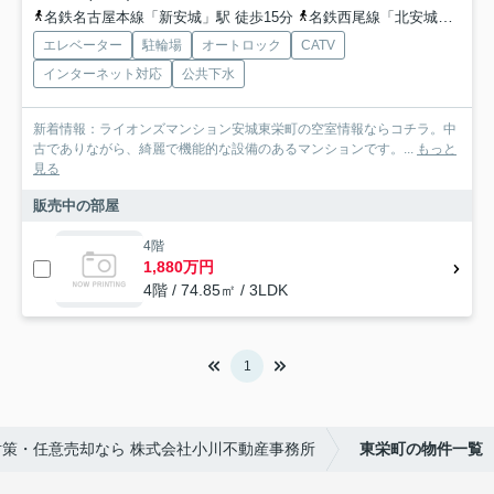
名鉄名古屋本線「新安城」駅 徒歩15分
名鉄西尾線「北安城」駅 徒歩37分
エレベーター
駐輪場
オートロック
CATV
インターネット対応
公共下水
新着情報：ライオンズマンション安城東栄町の空室情報ならコチラ。中
古でありながら、綺麗で機能的な設備のあるマンションです。...
もっと
見る
販売中の部屋
4階
1,880万円
4階 / 74.85㎡ / 3LDK
1
策・任意売却なら 株式会社小川不動産事務所
東栄町の物件一覧