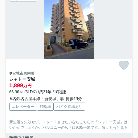
安城市東栄町
シャトー安城
1,899
万円
65.96㎡ (3LDK) /築31年 /10階建
名鉄名古屋本線「新安城」駅 徒歩19分
エレベーター
駐輪場
バイク置場あり
新生活を失敗せず、スタートさせたいならこちらの「シャトー安城」は
いかがでしょうか。バルコニーの広さは9.05平米です。散...
もっと見る
販売中の部屋