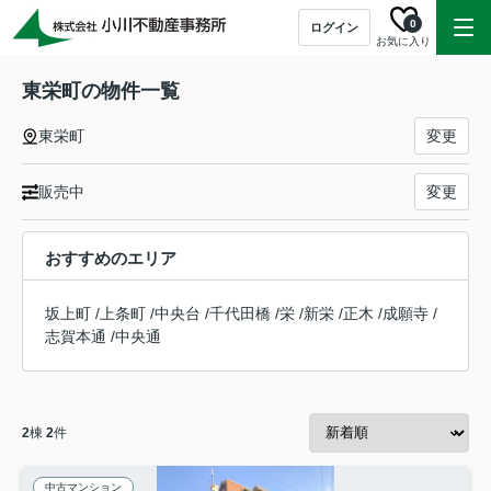
0
ログイン
お気に入り
東栄町の物件一覧
東栄町
変更
販売中
変更
おすすめのエリア
坂上町
/
上条町
/
中央台
/
千代田橋
/
栄
/
新栄
/
正木
/
成願寺
/
志賀本通
/
中央通
2
棟
2
件
中古マンション