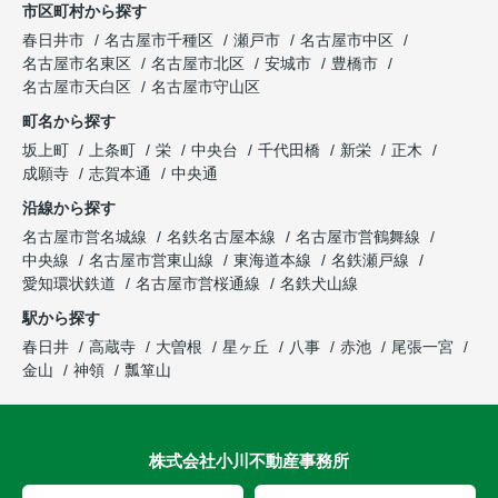
市区町村から探す
春日井市
名古屋市千種区
瀬戸市
名古屋市中区
名古屋市名東区
名古屋市北区
安城市
豊橋市
名古屋市天白区
名古屋市守山区
町名から探す
坂上町
上条町
栄
中央台
千代田橋
新栄
正木
成願寺
志賀本通
中央通
沿線から探す
名古屋市営名城線
名鉄名古屋本線
名古屋市営鶴舞線
中央線
名古屋市営東山線
東海道本線
名鉄瀬戸線
愛知環状鉄道
名古屋市営桜通線
名鉄犬山線
駅から探す
春日井
高蔵寺
大曽根
星ヶ丘
八事
赤池
尾張一宮
金山
神領
瓢箪山
株式会社小川不動産事務所