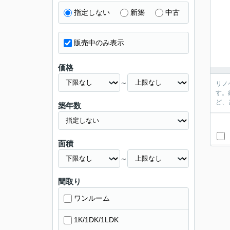
指定しない
新築
中古
販売中のみ表示
価格
～
リノ
す。
ど、
築年数
面積
～
間取り
ワンルーム
1K/1DK/1LDK