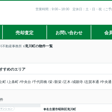
営業時間：9:00～18:00 定休日：土・日・祝（
売却査定
お問い合わせ
会
滝川町の物件一覧
川不動産事務所
すすめのエリア
上町
/
上条町
/
中央台
/
千代田橋
/
栄
/
新栄
/
正木
/
成願寺
/
志賀本通
/
中央通
件
マンション
名古屋市昭和区
滝川町