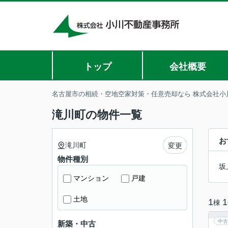
トップ
会社概要
名古屋市の相続・空地空家対策・任意売却なら 株式会社小
滝川町の物件一覧
お
滝川町
変更
物件種別
坂
マンション
戸建
土地
1
1
棟
中古
新築・中古