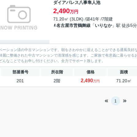
ダイアパレス八事隼人池
2,490
万円
71.20㎡ (3LDK) /築41年 /7階建
名古屋市営鶴舞線
「
いりなか
」駅 徒歩5分
ベーション済の中古マンションです。朝をさわやかに迎えることができる通風良好
綺麗に整備された中古マンションで清潔感を感じます。ご家族で有意義に暮らせる
どんなことでもお申し付けください。全力でサポート致します。
部屋番号
所在階
価格
面積
2,490
201
2階
71.20㎡
万円
1