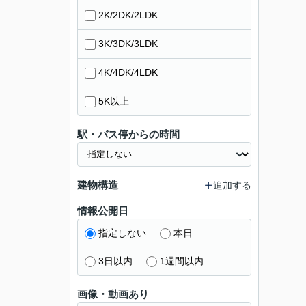
2K/2DK/2LDK
3K/3DK/3LDK
4K/4DK/4LDK
5K以上
駅・バス停からの時間
建物構造
追加する
情報公開日
指定しない
本日
3日以内
1週間以内
画像・動画あり