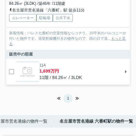
84.26㎡ (3LDK) /築46年 /11階建
名古屋市営名港線「六番町」駅 徒歩11分
エレベーター
駐輪場
公共下水
新着情報：パレス七番町の空室情報ならコチラ。10平米のバルコニーが
付いた物件です。浴室乾燥機付きの物件なので、雨の日で濡...
もっと見
る
販売中の部屋
11A
1,699万円
11階 / 84.26㎡ / 3LDK
1
古屋市営名港線の物件一覧
名古屋市営名港線 六番町駅の物件一覧