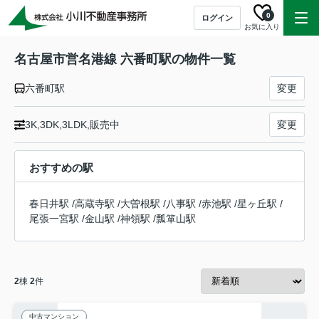
0
ログイン
お気に入り
名古屋市営名港線 六番町駅の物件一覧
六番町駅
変更
3K,3DK,3LDK,販売中
変更
おすすめの駅
春日井駅
/
高蔵寺駅
/
大曽根駅
/
八事駅
/
赤池駅
/
星ヶ丘駅
/
尾張一宮駅
/
金山駅
/
神領駅
/
瓢箪山駅
2
棟
2
件
中古マンション