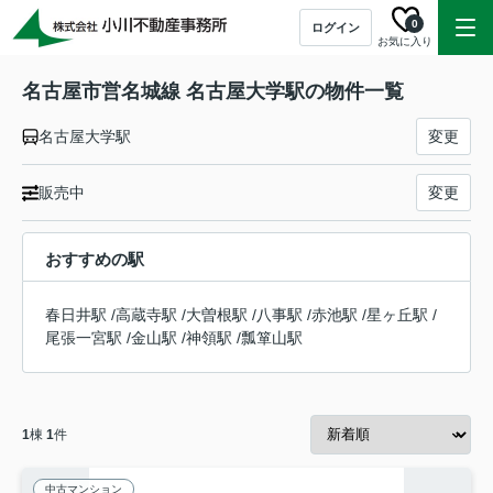
0
ログイン
お気に入り
名古屋市営名城線 名古屋大学駅の物件一覧
名古屋大学駅
変更
販売中
変更
おすすめの駅
春日井駅
/
高蔵寺駅
/
大曽根駅
/
八事駅
/
赤池駅
/
星ヶ丘駅
/
尾張一宮駅
/
金山駅
/
神領駅
/
瓢箪山駅
1
棟
1
件
中古マンション