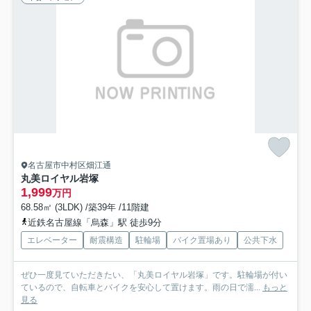
名古屋市中村区畑江通
丸美ロイヤル岩塚
1,999
万円
68.58㎡ (3LDK) /築39年 /11階建
近鉄名古屋線「烏森」駅 徒歩9分
エレベーター
耐震構造
駐輪場
バイク置場あり
公共下水
ぜひ一度見ていただきたい、「丸美ロイヤル岩塚」です。駐輪場が付い
ているので、自転車とバイクを安心して置けます。雨の日で濡...
もっと
見る