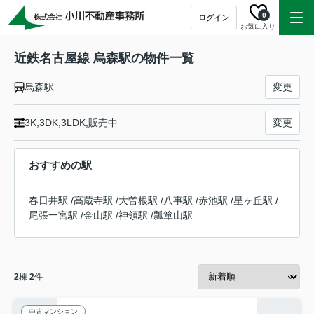
0
ログイン
お気に入り
近鉄名古屋線 烏森駅の物件一覧
烏森駅
変更
3K,3DK,3LDK,販売中
変更
おすすめの駅
春日井駅
/
高蔵寺駅
/
大曽根駅
/
八事駅
/
赤池駅
/
星ヶ丘駅
/
尾張一宮駅
/
金山駅
/
神領駅
/
瓢箪山駅
2
棟
2
件
中古マンション