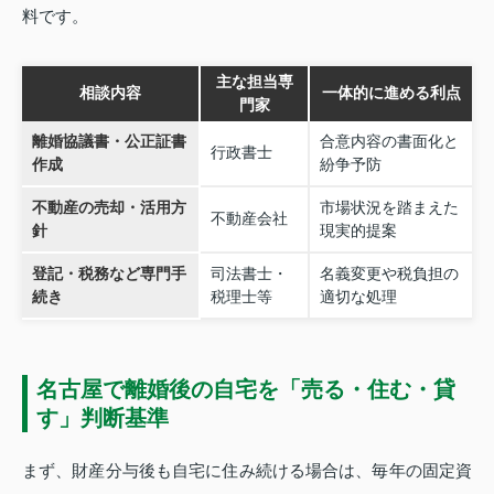
料です。
主な担当専
相談内容
一体的に進める利点
門家
離婚協議書・公正証書
合意内容の書面化と
行政書士
作成
紛争予防
不動産の売却・活用方
市場状況を踏まえた
不動産会社
針
現実的提案
登記・税務など専門手
司法書士・
名義変更や税負担の
続き
税理士等
適切な処理
名古屋で離婚後の自宅を「売る・住む・貸
す」判断基準
まず、財産分与後も自宅に住み続ける場合は、毎年の固定資