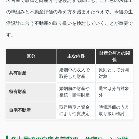
名古屋で離婚と財産分与を検討する際にも、これらの法律上
の枠組みと不動産評価の考え方を踏まえたうえで、今後の生
活設計に合う不動産の取り扱いを検討していくことが重要で
す。
財産分与との関
区分
主な内容
係
婚姻中の収入で
原則として分与
共有財産
取得した財産
対象
婚姻前の財産や
通常は分与対象
特有財産
相続・贈与財産
外
取得時期と資金
時価評価のうえ
自宅不動産
により性質決定
取り扱い検討