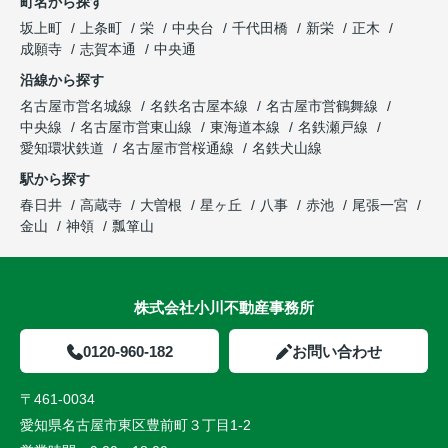
町名から探す
坂上町
上条町
栄
中央台
千代田橋
新栄
正木
成願寺
志賀本通
中央通
沿線から探す
名古屋市営名城線
名鉄名古屋本線
名古屋市営鶴舞線
中央線
名古屋市営東山線
東海道本線
名鉄瀬戸線
愛知環状鉄道
名古屋市営桜通線
名鉄犬山線
駅から探す
春日井
高蔵寺
大曽根
星ヶ丘
八事
赤池
尾張一宮
金山
神領
瓢箪山
株式会社小川不動産事務所
0120-960-182
お問い合わせ
〒461-0034
愛知県名古屋市東区豊前町３丁目1-2