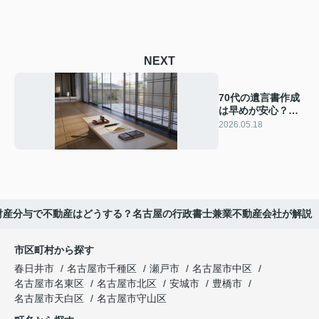
NEXT
70代の遺言書作成
は早めが安心？不
動産の書き方とポ
2026.05.18
イントを解説
財産分与で不動産はどうする？名古屋の行政書士兼業不動産会社が解説
市区町村から探す
春日井市
名古屋市千種区
瀬戸市
名古屋市中区
名古屋市名東区
名古屋市北区
安城市
豊橋市
名古屋市天白区
名古屋市守山区