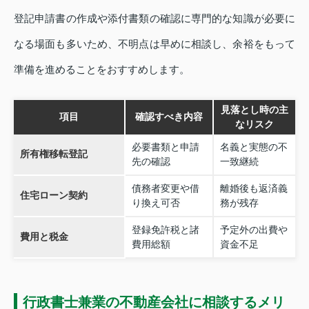
登記申請書の作成や添付書類の確認に専門的な知識が必要に
なる場面も多いため、不明点は早めに相談し、余裕をもって
準備を進めることをおすすめします。
見落とし時の主
項目
確認すべき内容
なリスク
必要書類と申請
名義と実態の不
所有権移転登記
先の確認
一致継続
債務者変更や借
離婚後も返済義
住宅ローン契約
り換え可否
務が残存
登録免許税と諸
予定外の出費や
費用と税金
費用総額
資金不足
行政書士兼業の不動産会社に相談するメリ