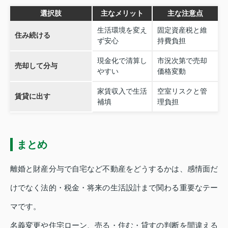
選択肢
主なメリット
主な注意点
生活環境を変え
固定資産税と維
住み続ける
ず安心
持費負担
現金化で清算し
市況次第で売却
売却して分与
やすい
価格変動
家賃収入で生活
空室リスクと管
賃貸に出す
補填
理負担
まとめ
離婚と財産分与で自宅など不動産をどうするかは、感情面だ
けでなく法的・税金・将来の生活設計まで関わる重要なテー
マです。
名義変更や住宅ローン、売る・住む・貸すの判断を間違える