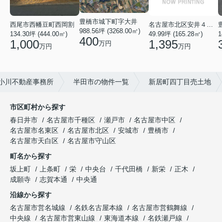
豊橋市城下町字大井
名古屋市北区安井４丁目
西尾市西幡豆町西岡割
988.56坪 (3268.00㎡)
49.99坪 (165.28㎡)
134.30坪 (444.00㎡)
1
400
1,395
1,000
万円
万円
万円
小川不動産事務所
半田市の物件一覧
新居町四丁目売土地
市区町村から探す
春日井市
名古屋市千種区
瀬戸市
名古屋市中区
名古屋市名東区
名古屋市北区
安城市
豊橋市
名古屋市天白区
名古屋市守山区
町名から探す
坂上町
上条町
栄
中央台
千代田橋
新栄
正木
成願寺
志賀本通
中央通
沿線から探す
名古屋市営名城線
名鉄名古屋本線
名古屋市営鶴舞線
中央線
名古屋市営東山線
東海道本線
名鉄瀬戸線