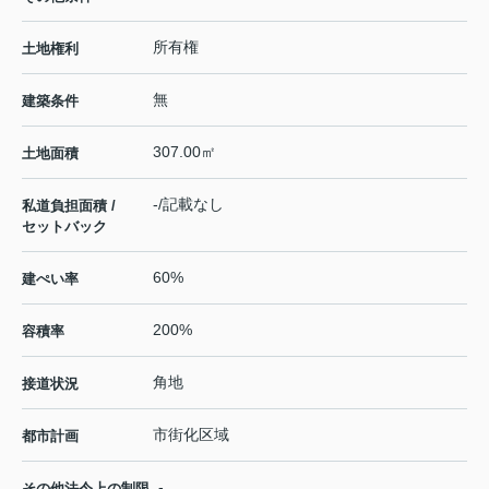
所有権
土地権利
無
建築条件
307.00㎡
土地面積
-/記載なし
私道負担面積 /
セットバック
60%
建ぺい率
200%
容積率
角地
接道状況
市街化区域
都市計画
-
その他法令上の制限