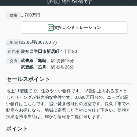
【外観】物件の外観です
1,700万円
価格
支払いシミュレーション
92.86坪(307.00㎡)
土地面積
愛知県
半田市
新居町
４丁目90
所在地
武豊線
「
亀崎
」駅 徒歩15分
交通
武豊線
「
乙川
」駅 徒歩26分
セールスポイント
地上11階建てで、住みやすい物件です。18畳以上もある広々と
したリビングが魅力的な物件です。3,090万円台の、ニーズの高
い物件はこちらです。追い焚き機能付の浴室です。長久手市で不
動産をお探しなら、地域に密着した当社にお任せ下さい。信頼と
実績を誇る当社は、確かな情報をご提供致します。
ポイント