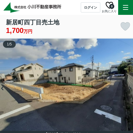
0
ログイン
お気に入り
新居町四丁目売土地
1,700
万円
1
/
5