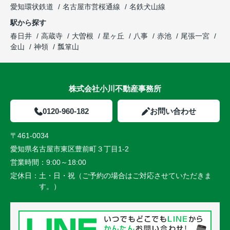
愛知環状鉄道
名古屋市営桜通線
名鉄犬山線
駅から探す
春日井
高蔵寺
大曽根
星ヶ丘
八事
赤池
尾張一宮
金山
神領
瓢箪山
株式会社小川不動産事務所
0120-960-182
お問い合わせ
〒461-0034
愛知県名古屋市東区豊前町３丁目1-2
営業時間：
9:00～18:00
定休日：
土・日・祝（ご予約の場合はご対応させていただきま
す。）