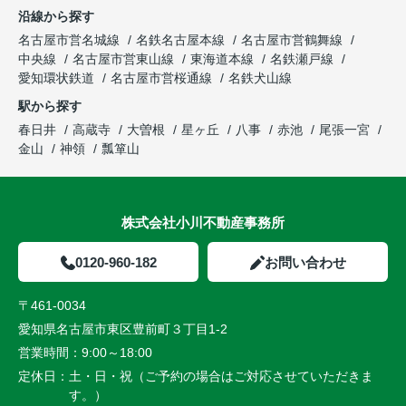
沿線から探す
名古屋市営名城線
名鉄名古屋本線
名古屋市営鶴舞線
中央線
名古屋市営東山線
東海道本線
名鉄瀬戸線
愛知環状鉄道
名古屋市営桜通線
名鉄犬山線
駅から探す
春日井
高蔵寺
大曽根
星ヶ丘
八事
赤池
尾張一宮
金山
神領
瓢箪山
株式会社小川不動産事務所
0120-960-182
お問い合わせ
〒461-0034
愛知県名古屋市東区豊前町３丁目1-2
営業時間：
9:00～18:00
定休日：
土・日・祝（ご予約の場合はご対応させていただきま
す。）