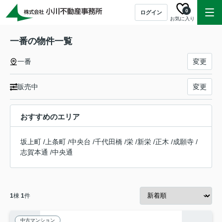
0
ログイン
お気に入り
一番の物件一覧
一番
変更
販売中
変更
おすすめのエリア
坂上町
/
上条町
/
中央台
/
千代田橋
/
栄
/
新栄
/
正木
/
成願寺
/
志賀本通
/
中央通
1
棟
1
件
中古マンション