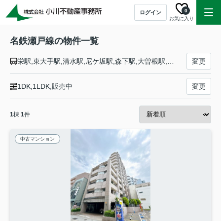
0
ログイン
お気に入り
名鉄瀬戸線の物件一覧
栄駅,東大手駅,清水駅,尼ケ坂駅,森下駅,大曽根駅,矢田駅,守山自衛隊前駅,瓢箪山駅,小幡駅,喜多山駅,大森・金城学院前駅,印場駅,旭前駅,尾張旭駅,三郷駅,水野駅,新瀬戸駅,瀬戸市役所前駅,尾張瀬戸駅
変更
1DK,1LDK,販売中
変更
1
棟
1
件
中古マンション