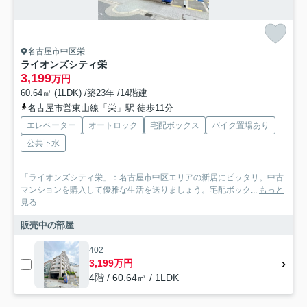
名古屋市中区栄
ライオンズシティ栄
3,199
万円
60.64㎡ (1LDK) /築23年 /14階建
名古屋市営東山線「栄」駅 徒歩11分
エレベーター
オートロック
宅配ボックス
バイク置場あり
公共下水
「ライオンズシティ栄」：名古屋市中区エリアの新居にピッタリ。中古
マンションを購入して優雅な生活を送りましょう。宅配ボック...
もっと
見る
販売中の部屋
402
3,199万円
4階 / 60.64㎡ / 1LDK