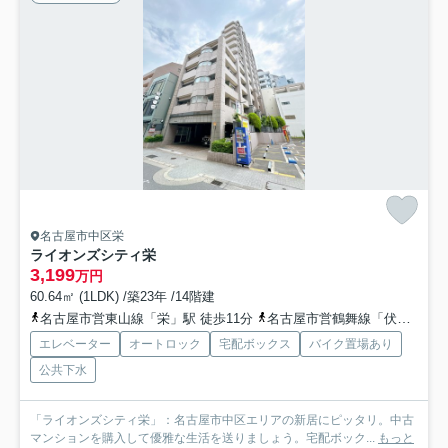
名古屋市中区栄
ライオンズシティ栄
3,199
万円
60.64㎡ (1LDK) /築23年 /14階建
名古屋市営東山線「栄」駅 徒歩11分
名古屋市営鶴舞線「伏見」駅 徒歩9分
エレベーター
オートロック
宅配ボックス
バイク置場あり
公共下水
「ライオンズシティ栄」：名古屋市中区エリアの新居にピッタリ。中古
マンションを購入して優雅な生活を送りましょう。宅配ボック...
もっと