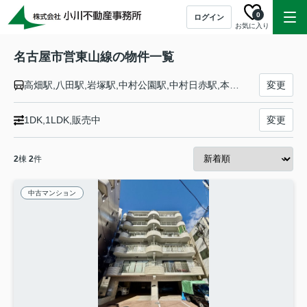
0
ログイン
お気に入り
名古屋市営東山線の物件一覧
高畑駅,八田駅,岩塚駅,中村公園駅,中村日赤駅,本陣駅,亀島駅,名古屋駅,伏見駅,栄駅,新栄町駅,千種駅,今池駅,池下駅,覚王山駅,本山駅,東山公園駅,星ヶ丘駅,一社駅,上社駅,本郷駅,藤が丘駅
変更
1DK,1LDK,販売中
変更
2
棟
2
件
中古マンション