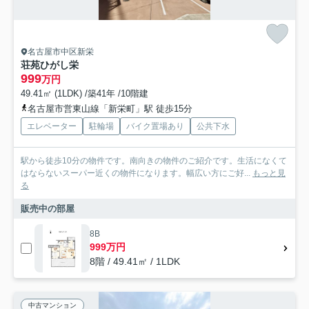
名古屋市中区新栄
荘苑ひがし栄
999
万円
49.41㎡ (1LDK) /築41年 /10階建
名古屋市営東山線「新栄町」駅 徒歩15分
エレベーター
駐輪場
バイク置場あり
公共下水
駅から徒歩10分の物件です。南向きの物件のご紹介です。生活になくて
はならないスーパー近くの物件になります。幅広い方にご好...
もっと見
る
販売中の部屋
8B
999万円
8階 / 49.41㎡ / 1LDK
中古マンション