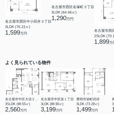
名古屋市西区名塚町３丁目
3LDK (64.46㎡)
1,290
万円
名古屋市西区中小田井３丁目
3LDK (76.22㎡)
名古屋市西
1,599
万円
2SLDK (70.
1,899
万
よく見られている物件
名古屋市中区大須２丁目
名古屋市中区栄１丁目
豊明市栄町武侍
3SLDK (98.55㎡)
3LDK (88.90㎡)
3LDK (73.29㎡)
3
2,560
3,199
1,499
万円
万円
万円