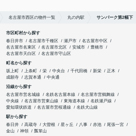
名古屋市西区の物件一覧
丸の内駅
サンパーク第2幅下
市区町村から探す
春日井市
名古屋市千種区
瀬戸市
名古屋市中区
名古屋市名東区
名古屋市北区
安城市
豊橋市
名古屋市天白区
名古屋市守山区
町名から探す
坂上町
上条町
栄
中央台
千代田橋
新栄
正木
成願寺
志賀本通
中央通
沿線から探す
名古屋市営名城線
名鉄名古屋本線
名古屋市営鶴舞線
中央線
名古屋市営東山線
東海道本線
名鉄瀬戸線
愛知環状鉄道
名古屋市営桜通線
名鉄犬山線
駅から探す
春日井
高蔵寺
大曽根
星ヶ丘
八事
赤池
尾張一宮
金山
神領
瓢箪山