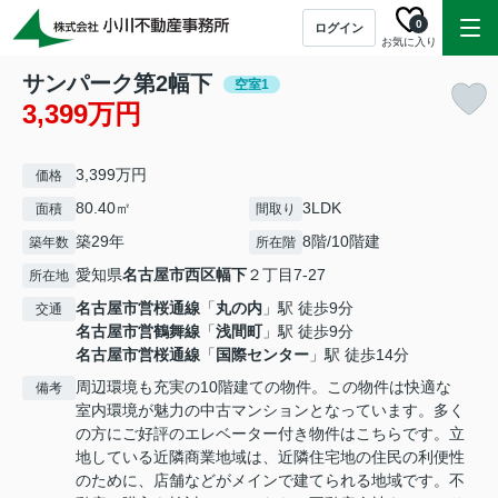
0
ログイン
お気に入り
サンパーク第2幅下
空室1
3,399万円
3,399万円
価格
80.40㎡
3LDK
面積
間取り
築29年
8階/10階建
築年数
所在階
愛知県
名古屋市西区
幅下
２丁目7-27
所在地
名古屋市営桜通線
「
丸の内
」駅 徒歩9分
交通
名古屋市営鶴舞線
「
浅間町
」駅 徒歩9分
名古屋市営桜通線
「
国際センター
」駅 徒歩14分
周辺環境も充実の10階建ての物件。この物件は快適な
備考
室内環境が魅力の中古マンションとなっています。多く
の方にご好評のエレベーター付き物件はこちらです。立
地している近隣商業地域は、近隣住宅地の住民の利便性
のために、店舗などがメインで建てられる地域です。不