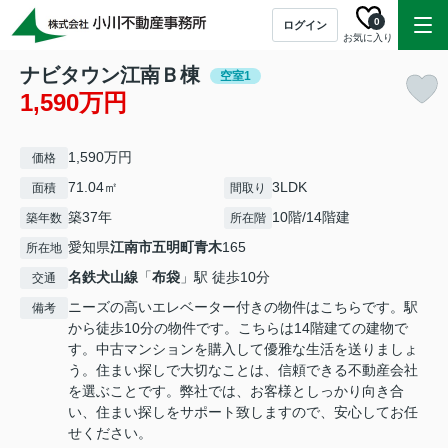
0
ログイン
お気に入り
ナビタウン江南Ｂ棟
空室1
1,590万円
1,590万円
価格
71.04㎡
3LDK
面積
間取り
築37年
10階/14階建
築年数
所在階
愛知県
江南市
五明町青木
165
所在地
名鉄犬山線
「
布袋
」駅 徒歩10分
交通
ニーズの高いエレベーター付きの物件はこちらです。駅
備考
から徒歩10分の物件です。こちらは14階建ての建物で
す。中古マンションを購入して優雅な生活を送りましょ
う。住まい探しで大切なことは、信頼できる不動産会社
を選ぶことです。弊社では、お客様としっかり向き合
い、住まい探しをサポート致しますので、安心してお任
せください。