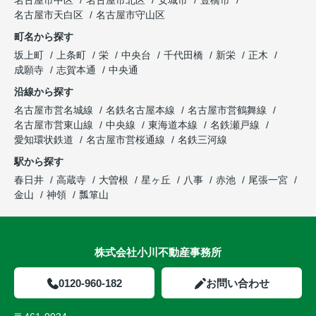
名古屋市天白区
名古屋市守山区
町名から探す
坂上町
上条町
栄
中央台
千代田橋
新栄
正木
成願寺
志賀本通
中央通
沿線から探す
名古屋市営名城線
名鉄名古屋本線
名古屋市営鶴舞線
名古屋市営東山線
中央線
東海道本線
名鉄瀬戸線
愛知環状鉄道
名古屋市営桜通線
名鉄三河線
駅から探す
春日井
高蔵寺
大曽根
星ヶ丘
八事
赤池
尾張一宮
金山
神領
瓢箪山
株式会社小川不動産事務所
0120-960-182
お問い合わせ