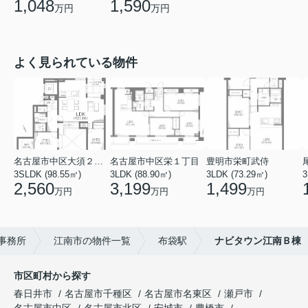
1,048
1,590
万円
万円
よく見られている物件
名古屋市中区大須２丁目
名古屋市中区栄１丁目
豊明市栄町武侍
3SLDK (98.55㎡)
3LDK (88.90㎡)
3LDK (73.29㎡)
3
2,560
3,199
1,499
万円
万円
万円
事務所
江南市の物件一覧
布袋駅
ナビタウン江南Ｂ棟
市区町村から探す
春日井市
名古屋市千種区
名古屋市名東区
瀬戸市
名古屋市中区
名古屋市北区
安城市
豊橋市