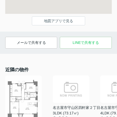
地図アプリで見る
メールで共有する
LINEで共有する
近隣の物件
名古屋市守山区四軒家２丁目
名古屋市
3LDK (73.17㎡)
4LDK (79