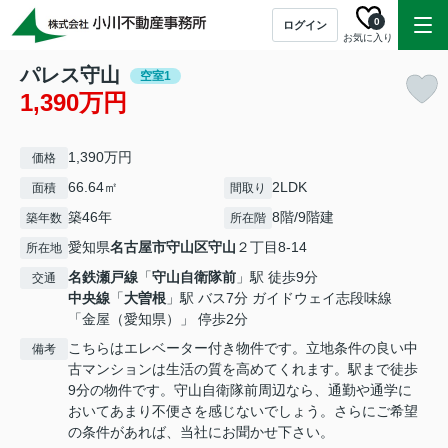
0
ログイン
お気に入り
パレス守山
空室1
1,390万円
1,390万円
価格
66.64㎡
2LDK
面積
間取り
築46年
8階/9階建
築年数
所在階
愛知県
名古屋市守山区
守山
２丁目8-14
所在地
名鉄瀬戸線
「
守山自衛隊前
」駅 徒歩9分
交通
中央線
「
大曽根
」駅 バス7分 ガイドウェイ志段味線
「金屋（愛知県）」 停歩2分
こちらはエレベーター付き物件です。立地条件の良い中
備考
古マンションは生活の質を高めてくれます。駅まで徒歩
9分の物件です。守山自衛隊前周辺なら、通勤や通学に
おいてあまり不便さを感じないでしょう。さらにご希望
の条件があれば、当社にお聞かせ下さい。