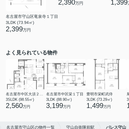
2,390
1,399
万円
名古屋市守山区竜泉寺１丁目
3LDK (73.94㎡)
2,399
万円
よく見られている物件
名古屋市中区大須２丁目
名古屋市中区栄１丁目
豊明市栄町武侍
3SLDK (98.55㎡)
3LDK (88.90㎡)
3LDK (73.29㎡)
3
2,560
3,199
1,499
万円
万円
万円
名古屋市守山区の物件一覧
守山自衛隊前駅
パレス守山