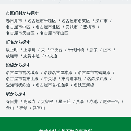
市区町村から探す
春日井市
名古屋市千種区
名古屋市名東区
瀬戸市
名古屋市中区
名古屋市北区
安城市
豊橋市
名古屋市天白区
名古屋市守山区
町名から探す
坂上町
上条町
栄
中央台
千代田橋
新栄
正木
成願寺
志賀本通
中央通
沿線から探す
名古屋市営名城線
名鉄名古屋本線
名古屋市営鶴舞線
名古屋市営東山線
中央線
東海道本線
名鉄瀬戸線
愛知環状鉄道
名古屋市営桜通線
名鉄三河線
駅から探す
春日井
高蔵寺
大曽根
星ヶ丘
八事
赤池
尾張一宮
金山
神領
瓢箪山