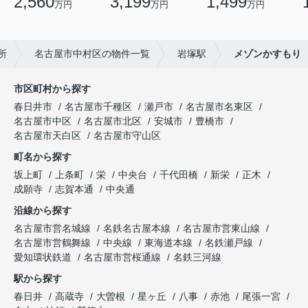
2,560
3,199
1,499
万円
万円
万円
所
名古屋市中村区の物件一覧
岩塚駅
メゾンかすもり
市区町村から探す
春日井市
名古屋市千種区
瀬戸市
名古屋市名東区
名古屋市中区
名古屋市北区
安城市
豊橋市
名古屋市天白区
名古屋市守山区
町名から探す
坂上町
上条町
栄
中央台
千代田橋
新栄
正木
成願寺
志賀本通
中央通
沿線から探す
名古屋市営名城線
名鉄名古屋本線
名古屋市営東山線
名古屋市営鶴舞線
中央線
東海道本線
名鉄瀬戸線
愛知環状鉄道
名古屋市営桜通線
名鉄三河線
駅から探す
春日井
高蔵寺
大曽根
星ヶ丘
八事
赤池
尾張一宮