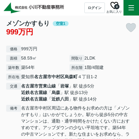
0
ログイン
お気に入り
メゾンかすもり
空室1
999万円
999万円
価格
58.59㎡
2LDK
面積
間取り
築54年
1階/4階建
築年数
所在階
愛知県
名古屋市中村区
烏森町
４丁目1-2
所在地
名古屋市営東山線
「
岩塚
」駅 徒歩5分
交通
近鉄名古屋線
「
烏森
」駅 徒歩13分
近鉄名古屋線
「
近鉄八田
」駅 徒歩14分
名古屋市中村区周辺にある物件をお求めの方は「メゾン
備考
かすもり」はいかがでしょうか。駅から徒歩5分の中古
マンションは、通勤・通学時間をかけたくない方におす
すめです。アップダウンの少ない平坦地です。築54年
の中古マンションです。新たな住まいをお求めなら、ラ