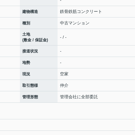
-
鉄骨鉄筋コンクリート
建物構造
中古マンション
種別
土地
- / -
(敷金 / 保証金)
-
接道状況
-
地勢
空家
現況
仲介
取引態様
管理会社に全部委託
管理形態