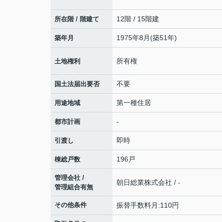
12階 / 15階建
所在階 / 階建て
1975年8月(築51年)
築年月
所有権
土地権利
不要
国土法届出要否
第一種住居
用途地域
-
都市計画
即時
引渡し
196戸
棟総戸数
管理会社 /
朝日総業株式会社 / -
管理組合有無
その他条件
振替手数料月:110円