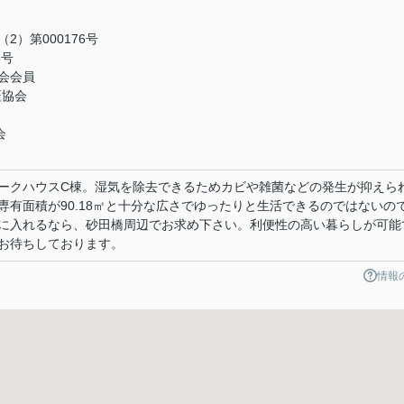
）第000176号
5号
会会員
証協会
会
ークハウスC棟。湿気を除去できるためカビや雑菌などの発生が抑えら
専有面積が90.18㎡と十分な広さでゆったりと生活できるのではないの
に入れるなら、砂田橋周辺でお求め下さい。利便性の高い暮らしが可能
お待ちしております。
情報