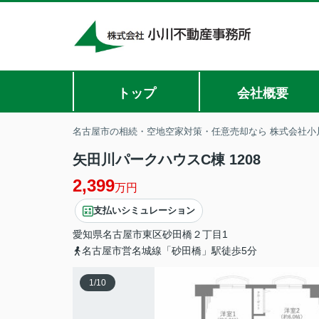
トップ
会社概要
名古屋市の相続・空地空家対策・任意売却なら 株式会社小
矢田川パークハウスC棟 1208
2,399
万円
支払いシミュレーション
愛知県
名古屋市東区
砂田橋
２丁目1
名古屋市営名城線「砂田橋」駅徒歩5分
1
/
10