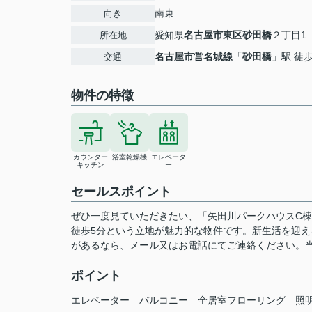
南東
向き
愛知県
名古屋市東区
砂田橋
２丁目1
所在地
名古屋市営名城線
「
砂田橋
」駅 徒
交通
物件の特徴
カウンター
浴室乾燥機
エレベータ
キッチン
ー
セールスポイント
ぜひ一度見ていただきたい、「矢田川パークハウスC
徒歩5分という立地が魅力的な物件です。新生活を迎え
があるなら、メール又はお電話にてご連絡ください。
ポイント
エレベーター
バルコニー
全居室フローリング
照