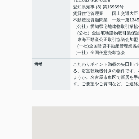
TEL:052-936-0259
愛知県知事 (8) 第16969号
賃貸住宅管理業 国土交通大臣（2
不動産投資顧問業 一般ー第134
（公社）愛知県宅地建物取引業協
(公社）全国宅地建物取引業保
東海不動産公正取引協議会加盟
(一社)全国賃貸不動産管理業協
（一社）全国任意売却協会
備考
こだわりポイント満載の矢田川パ
る、浴室乾燥機付きの物件です。
ょうか。名古屋市東区で新居を手
す。ご要望やご質問など、ご連絡