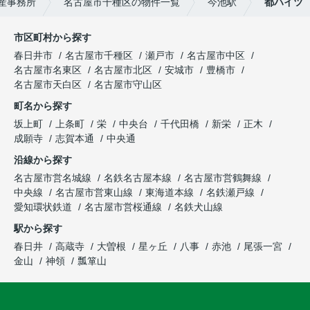
産事務所
名古屋市千種区の物件一覧
今池駅
都ハイツ
市区町村から探す
春日井市
名古屋市千種区
瀬戸市
名古屋市中区
名古屋市名東区
名古屋市北区
安城市
豊橋市
名古屋市天白区
名古屋市守山区
町名から探す
坂上町
上条町
栄
中央台
千代田橋
新栄
正木
成願寺
志賀本通
中央通
沿線から探す
名古屋市営名城線
名鉄名古屋本線
名古屋市営鶴舞線
中央線
名古屋市営東山線
東海道本線
名鉄瀬戸線
愛知環状鉄道
名古屋市営桜通線
名鉄犬山線
駅から探す
春日井
高蔵寺
大曽根
星ヶ丘
八事
赤池
尾張一宮
金山
神領
瓢箪山