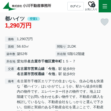
0
ログイン
お気に入り
都ハイツ
空室1
1,290万円
1,290万円
価格
56.63㎡
2LDK
面積
間取り
築52年
5階/12階建
築年数
所在階
愛知県
名古屋市千種区
豊年町
１５－７
所在地
名古屋市営東山線
「
今池
」駅 徒歩8分
交通
名古屋市営桜通線
「
今池
」駅 徒歩8分
名古屋市千種区エリアでの住まいなら、住み心地も快適
備考
な「都ハイツ」はいかがでしょうか。駅から徒歩8分圏
内の物件です。エレベーター付きの物件です。地上12
階建てでお問い合わせも多い物件です。不動産の購入を
検討しているなら、不動産会社をしっかりと選んで下さ
い。信頼と実績のある不動産会社を選ぶことで、不動産