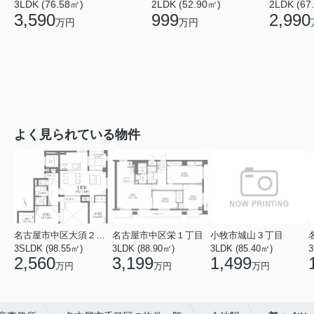
3LDK (76.58㎡)
2LDK (52.90㎡)
2LDK (67
3,590
999
2,990
万円
万円
よく見られている物件
名古屋市中区大須２丁目
名古屋市中区栄１丁目
小牧市城山３丁目
3SLDK (98.55㎡)
3LDK (88.90㎡)
3LDK (85.40㎡)
3
2,560
3,199
1,499
万円
万円
万円