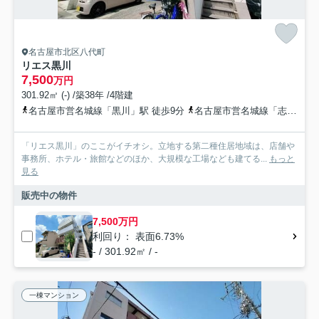
名古屋市北区八代町
リエス黒川
7,500
万円
301.92㎡ (-) /築38年 /4階建
名古屋市営名城線「黒川」駅 徒歩9分
名古屋市営名城線「志賀本通」駅 徒歩21分
「リエス黒川」のここがイチオシ。立地する第二種住居地域は、店舗や
事務所、ホテル・旅館などのほか、大規模な工場なども建てる...
もっと
見る
販売中の物件
7,500万円
利回り： 表面6.73%
- / 301.92㎡ / -
一棟マンション