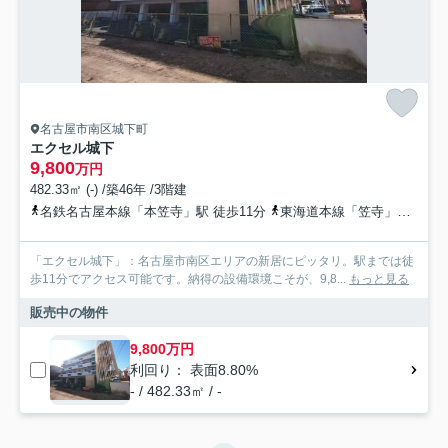
名古屋市南区城下町
エクセル城下
9,800
万円
482.33㎡ (-) /築46年 /3階建
名鉄名古屋本線「本笠寺」駅 徒歩11分
東海道本線「笠寺」駅 徒歩12分
「エクセル城下」：名古屋市南区エリアの新居にピッタリ。駅までは徒
歩11分でアクセス可能です。納得の設備環境こそが、9,8...
もっと見る
販売中の物件
9,800万円
利回り： 表面8.80%
- / 482.33㎡ / -