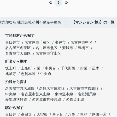
1
意売却なら 株式会社小川不動産事務所
【マンション(棟)】の一覧
市区町村から探す
春日井市
名古屋市千種区
瀬戸市
名古屋市中区
名古屋市名東区
名古屋市北区
安城市
豊橋市
名古屋市天白区
名古屋市守山区
町名から探す
坂上町
上条町
栄
中央台
千代田橋
新栄
正木
成願寺
志賀本通
中央通
沿線から探す
名古屋市営名城線
名鉄名古屋本線
名古屋市営鶴舞線
中央線
名古屋市営東山線
東海道本線
名鉄瀬戸線
愛知環状鉄道
名古屋市営桜通線
名鉄犬山線
駅から探す
春日井
高蔵寺
大曽根
星ヶ丘
八事
赤池
尾張一宮