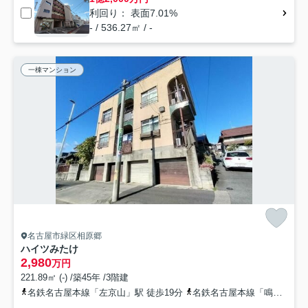
利回り： 表面7.01%
- / 536.27㎡ / -
一棟マンション
名古屋市緑区相原郷
ハイツみたけ
2,980
万円
221.89㎡ (-) /築45年 /3階建
名鉄名古屋本線「左京山」駅 徒歩19分
名鉄名古屋本線「鳴海」駅 徒歩20分