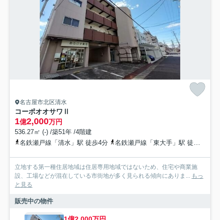
名古屋市北区清水
コーポオオサワⅡ
1
2,000
億
万円
536.27㎡ (-) /築51年 /4階建
名鉄瀬戸線「清水」駅 徒歩4分
名鉄瀬戸線「東大手」駅 徒歩11分
立地する第一種住居地域は住居専用地域ではないため、住宅や商業施
設、工場などが混在している市街地が多く見られる傾向にありま...
もっ
と見る
販売中の物件
1億2,000万円