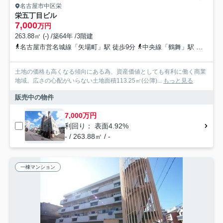
名古屋市中区栄
栄五丁目ビル
7,000
万円
263.88㎡ (-) /築64年 /3階建
名古屋市営名城線「矢場町」駅 徒歩9分
中央線「鶴舞」駅 徒歩12分
土地の価格も高くなる傾向にある為、資産価値としても有利に働く商業
地域。広さの心配がいらない土地面積113.25㎡(公簿)...
もっと見る
販売中の物件
7,000万円
利回り： 表面4.92%
- / 263.88㎡ / -
一棟マンション