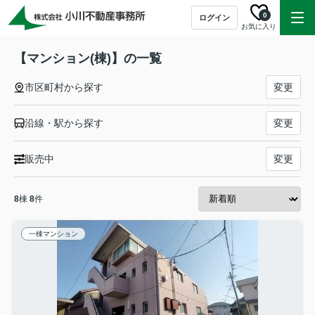
0
ログイン
お気に入り
【マンション(棟)】の一覧
市区町村から探す
変更
沿線・駅から探す
変更
販売中
変更
8
棟
8
件
一棟マンション