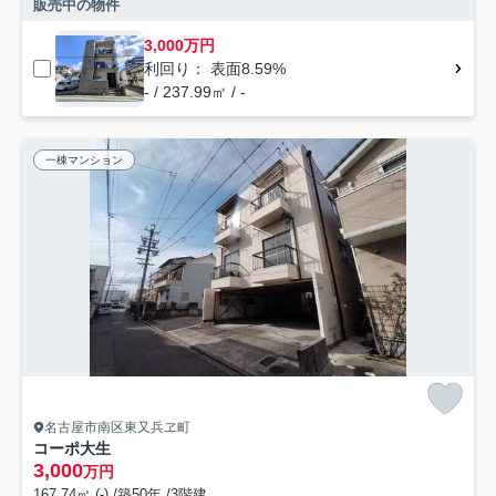
販売中の物件
3,000万円
利回り： 表面8.59%
- / 237.99㎡ / -
一棟マンション
名古屋市南区東又兵ヱ町
コーポ大生
3,000
万円
167.74㎡ (-) /築50年 /3階建