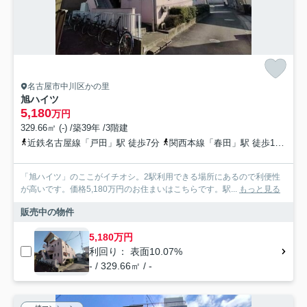
名古屋市中川区かの里
旭ハイツ
5,180
万円
329.66㎡ (-) /築39年 /3階建
近鉄名古屋線「戸田」駅 徒歩7分
関西本線「春田」駅 徒歩17分
近
「旭ハイツ」のここがイチオシ。2駅利用できる場所にあるので利便性
が高いです。価格5,180万円のお住まいはこちらです。駅...
もっと見る
販売中の物件
5,180万円
利回り： 表面10.07%
- / 329.66㎡ / -