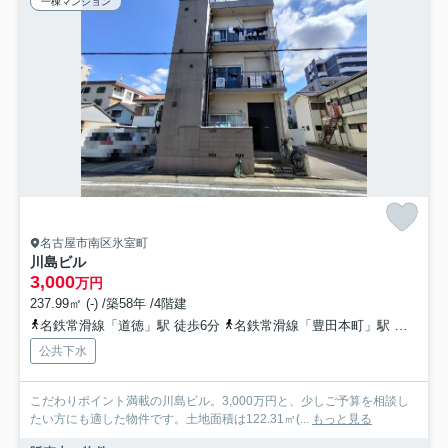
一棟マンション
名古屋市南区氷室町
川島ビル
3,000
万円
237.99㎡ (-) /築58年 /4階建
名鉄常滑線「道徳」駅 徒歩6分
名鉄常滑線「豊田本町」駅 徒歩11分
公共下水
こだわりポイント満載の川島ビル。3,000万円と、少しご予算を相談し
たい方にも適した物件です。土地面積は122.31㎡(...
もっと見る